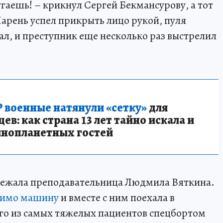
угаешь! – крикнул Сергей Бекмансурову, а тот
 Парень успел прикрыть лицо рукой, пуля
ал, и преступник еще несколько раз выстрелил
 военные натянули «сетку»
для
в: как страна 13 лет тайно искала и
инопланетных гостей
ежала преподавательница Людмила Вяткина.
мимо машину
и вместе с ним поехала в
го из самых тяжелых пациентов спецбортом