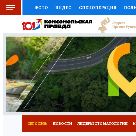
ФОТО
ВИДЕО
СПЕЦОПЕРАЦИЯ
ПОЛ
СОЦПОДДЕРЖКА
НАУКА
СПОРТ
КО
ВЫБОР ЭКСПЕРТОВ
ДОКТОР
ФИНАНС
КНИЖНАЯ ПОЛКА
ПРОГНОЗЫ НА СПОРТ
ПРЕСС-ЦЕНТР
НЕДВИЖИМОСТЬ
ТЕЛЕ
РАДИО КП
РЕКЛАМА
ТЕСТЫ
НОВОЕ 
СЕГОДНЯ:
НОВОСТИ
ЛИДЕРЫ СТОМАТОЛОГИИ
К