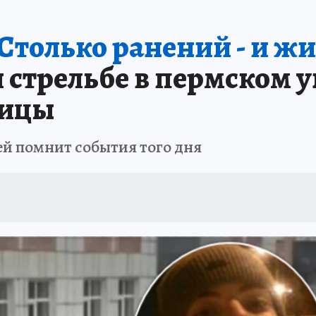
В ПЕРМИ
СПЕЦПРОЕКТЫ
В ГОРАХ В ПРИКАМЬЕ ПРОПАЛИ ТУРИСТЫ
 Столько ранений - и жи
ТДЫХ В РОССИИ
ЗАПОВЕДНАЯ РОССИЯ
ГЕРОИ В БЕЛЫХ ХАЛАТАХ
 стрельбе в пермском у
НАСТОЯЩИЕ ЛЮДИ
ПРОПАЛИ 13 ТУРИСТОВ
ДЕНЬ ПОБЕДЫ В ПЕРМИ
ницы
й помнит события того дня