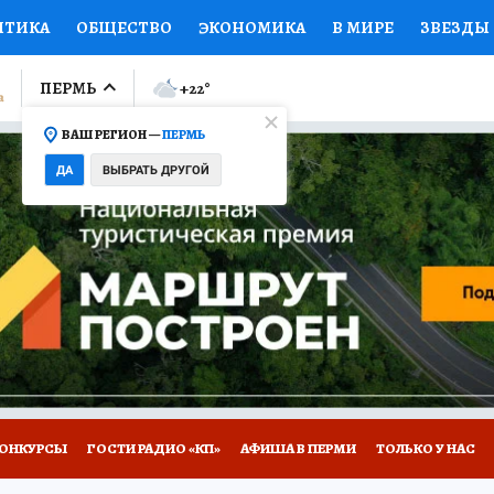
ИТИКА
ОБЩЕСТВО
ЭКОНОМИКА
В МИРЕ
ЗВЕЗДЫ
ЛУМНИСТЫ
ПРОИСШЕСТВИЯ
НАЦИОНАЛЬНЫЕ ПРОЕК
ПЕРМЬ
+22
°
ВАШ РЕГИОН —
ПЕРМЬ
Ы
ОТКРЫВАЕМ МИР
Я ЗНАЮ
СЕМЬЯ
ЖЕНСКИЕ СЕ
ДА
ВЫБРАТЬ ДРУГОЙ
ПРОМОКОДЫ
СЕРИАЛЫ
СПЕЦПРОЕКТЫ
ДЕФИЦИТ
ВИЗОР
КОЛЛЕКЦИИ
КОНКУРСЫ
РАБОТА У НАС
ГИ
НА САЙТЕ
ОНКУРСЫ
ГОСТИ РАДИО «КП»
АФИША В ПЕРМИ
ТОЛЬКО У НАС