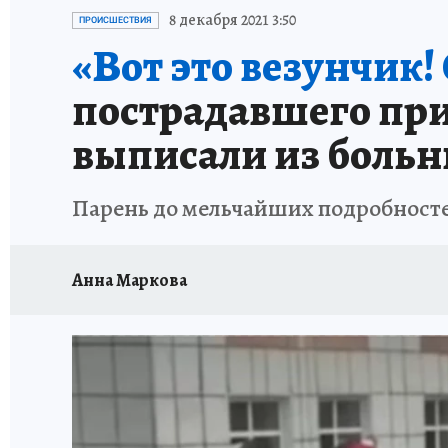
ВОЕНКОРЫ
УКРАИНА: СВОДКА
СПОРТ 
8 декабря 2021 3:50
ПРОИСШЕСТВИЯ
«Вот это везунчик!
СНЕГОПАД ВЕКА
НАСТОЯЩИЕ ЛЮДИ
О
пострадавшего при
КЛИНИКА ГОДА 2025
ПРОИСШЕСТВИЯ
выписали из боль
ИСПЫТАНО НА СЕБЕ
КЛИНИКА ГОДА-2024
Парень до мельчайших подробносте
Анна Маркова