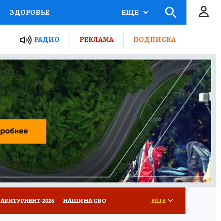
ЗДОРОВЬЕ
ЕЩЕ
ТЫ РОССИИ
РАДИО
РЕКЛАМА
ПОДПИСКА
КРЕТЫ
ПУТЕВОДИТЕЛЬ
 ЖЕЛЕЗА
ТУРИЗМ
Д ПОТРЕБИТЕЛЯ
ВСЕ О КП
АБИТУРИЕНТ-2026
НАШИ НА СВО
ЕЩЕ