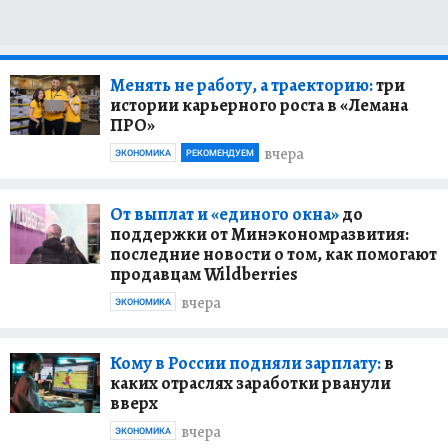
Менять не работу, а траекторию:
три
истории карьерного роста в «Лемана
ПРО»
вчера
ЭКОНОМИКА
РЕКОМЕНДУЕМ
От выплат и «единого окна»
до
поддержки от Минэкономразвития:
последние новости о том, как помогают
продавцам Wildberries
вчера
ЭКОНОМИКА
Кому в России подняли зарплату:
в
каких отраслях заработки рванули
вверх
вчера
ЭКОНОМИКА