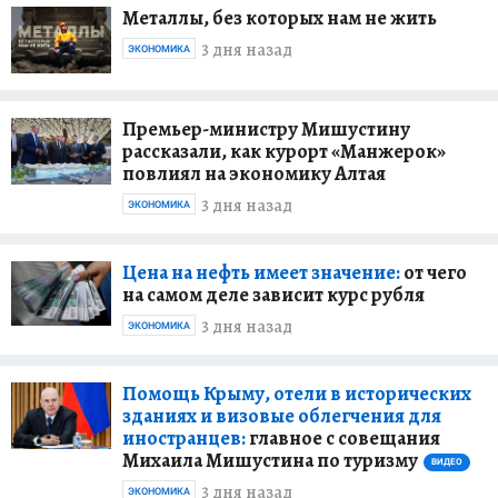
Металлы, без которых нам не жить
3 дня назад
ЭКОНОМИКА
Премьер-министру Мишустину
рассказали, как курорт «Манжерок»
повлиял на экономику Алтая
3 дня назад
ЭКОНОМИКА
Цена на нефть имеет значение:
от чего
на самом деле зависит курс рубля
3 дня назад
ЭКОНОМИКА
Помощь Крыму, отели в исторических
зданиях и визовые облегчения для
иностранцев:
главное с совещания
Михаила Мишустина по туризму
ВИДЕО
3 дня назад
ЭКОНОМИКА