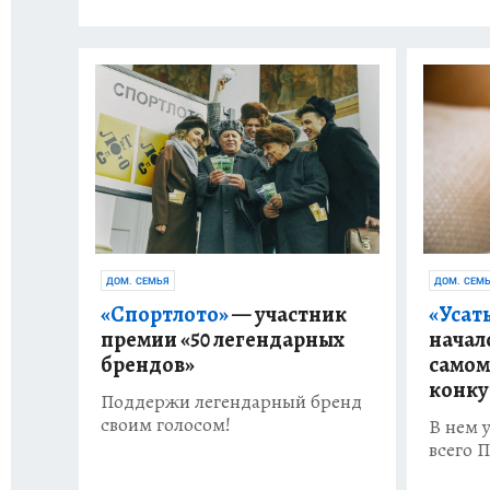
ДОМ. СЕМЬЯ
ДОМ. СЕМ
«Спортлото»
— участник
«Усат
премии «50 легендарных
начал
брендов»
самом
конку
Поддержи легендарный бренд
своим голосом!
В нем 
всего 