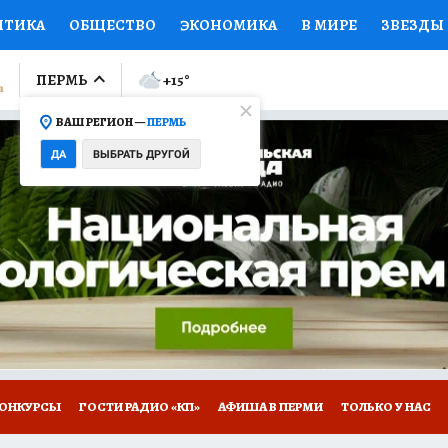
ИТИКА
ОБЩЕСТВО
ЭКОНОМИКА
В МИРЕ
ЗВЕЗДЫ
ЛУМНИСТЫ
ПРОИСШЕСТВИЯ
НАЦИОНАЛЬНЫЕ ПРОЕК
ПЕРМЬ
+15
°
ВАШ РЕГИОН —
ПЕРМЬ
Ы
ОТКРЫВАЕМ МИР
Я ЗНАЮ
СЕМЬЯ
ЖЕНСКИЕ СЕ
ДА
ВЫБРАТЬ ДРУГОЙ
ПРОМОКОДЫ
СЕРИАЛЫ
СПЕЦПРОЕКТЫ
ДЕФИЦИТ
ВИЗОР
КОЛЛЕКЦИИ
КОНКУРСЫ
РАБОТА У НАС
ГИ
НА САЙТЕ
ОНКУРСЫ
ГОСТИ РАДИО «КП»
АФИША В ПЕРМИ
ТОЛЬКО У НАС