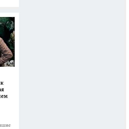
ок
ая
ием
учшие