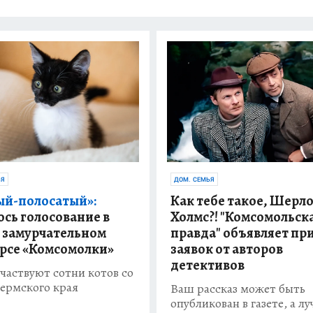
ЬЯ
ДОМ. СЕМЬЯ
ый-полосатый»:
Как тебе такое, Шерл
ось голосование в
Холмс?! "Комсомольск
 замурчательном
правда" объявляет пр
рсе «Комсомолки»
заявок от авторов
детективов
участвуют сотни котов со
Пермского края
Ваш рассказ может быть
опубликован в газете, а л