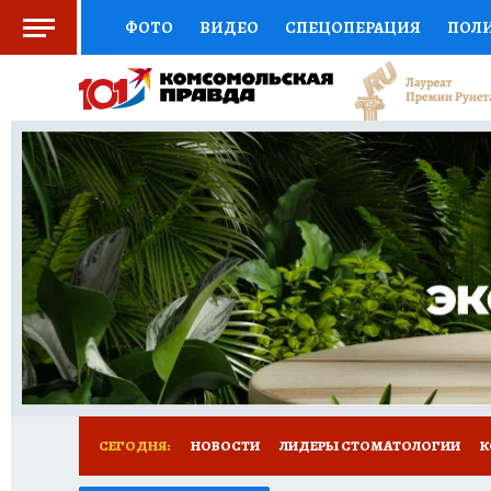
ФОТО
ВИДЕО
СПЕЦОПЕРАЦИЯ
ПОЛ
СОЦПОДДЕРЖКА
НАУКА
СПОРТ
КО
ВЫБОР ЭКСПЕРТОВ
ДОКТОР
ФИНАНС
КНИЖНАЯ ПОЛКА
ПРОГНОЗЫ НА СПОРТ
ПРЕСС-ЦЕНТР
НЕДВИЖИМОСТЬ
ТЕЛЕ
РАДИО КП
РЕКЛАМА
ТЕСТЫ
НОВОЕ 
СЕГОДНЯ:
НОВОСТИ
ЛИДЕРЫ СТОМАТОЛОГИИ
К