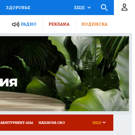
ЗДОРОВЬЕ
ЕЩЕ
ТЫ РОССИИ
РАДИО
РЕКЛАМА
ПОДПИСКА
КРЕТЫ
ПУТЕВОДИТЕЛЬ
 ЖЕЛЕЗА
ТУРИЗМ
Д ПОТРЕБИТЕЛЯ
ВСЕ О КП
АБИТУРИЕНТ-2026
НАШИ НА СВО
ЕЩЕ