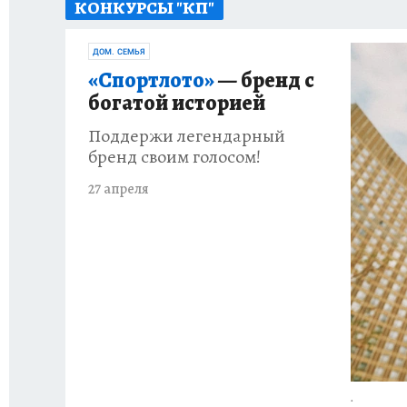
КОНКУРСЫ "КП"
ВОЕНКОРЫ
УКРАИНА: СВОДКА
СПОРТ 
ДОМ. СЕМЬЯ
СНЕГОПАД ВЕКА
НАСТОЯЩИЕ ЛЮДИ
О
«Спортлото»
— бренд с
богатой историей
КЛИНИКА ГОДА 2025
ПРОИСШЕСТВИЯ
Поддержи легендарный
бренд своим голосом!
ИСПЫТАНО НА СЕБЕ
КЛИНИКА ГОДА-2024
27 апреля
.