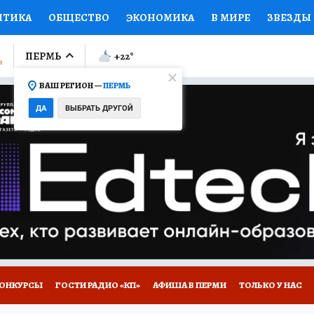
ИТИКА
ОБЩЕСТВО
ЭКОНОМИКА
В МИРЕ
ЗВЕЗДЫ
ЛУМНИСТЫ
ПРОИСШЕСТВИЯ
НАЦИОНАЛЬНЫЕ ПРОЕК
ПЕРМЬ
+22
°
ВАШ РЕГИОН —
ПЕРМЬ
Ы
ОТКРЫВАЕМ МИР
Я ЗНАЮ
СЕМЬЯ
ЖЕНСКИЕ СЕ
ДА
ВЫБРАТЬ ДРУГОЙ
ПРОМОКОДЫ
СЕРИАЛЫ
СПЕЦПРОЕКТЫ
ДЕФИЦИТ
ВИЗОР
КОЛЛЕКЦИИ
КОНКУРСЫ
РАБОТА У НАС
ГИ
НА САЙТЕ
ОНКУРСЫ
ГОСТИ РАДИО «КП»
АФИША В ПЕРМИ
ТОЛЬКО У НАС