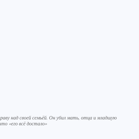
раву над своей семьёй. Он убил мать, отца и младшую
что «его всё достало»