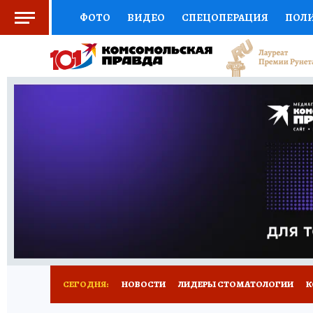
ФОТО
ВИДЕО
СПЕЦОПЕРАЦИЯ
ПОЛ
СОЦПОДДЕРЖКА
НАУКА
СПОРТ
КО
ВЫБОР ЭКСПЕРТОВ
ДОКТОР
ФИНАНС
КНИЖНАЯ ПОЛКА
ПРОГНОЗЫ НА СПОРТ
ПРЕСС-ЦЕНТР
НЕДВИЖИМОСТЬ
ТЕЛЕ
РАДИО КП
РЕКЛАМА
ТЕСТЫ
НОВОЕ 
СЕГОДНЯ:
НОВОСТИ
ЛИДЕРЫ СТОМАТОЛОГИИ
К