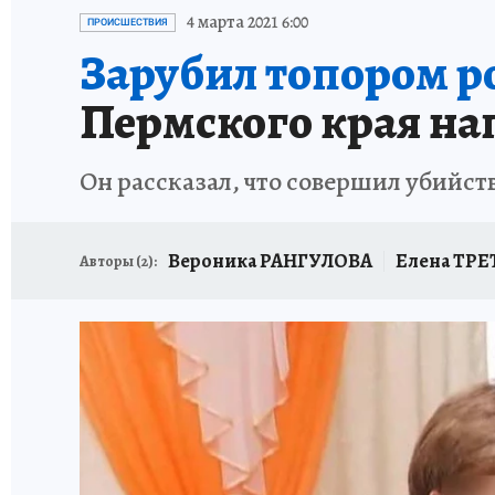
ВОЕНКОРЫ
УКРАИНА: СВОДКА
СПОРТ 
4 марта 2021 6:00
ПРОИСШЕСТВИЯ
Зарубил топором ро
СНЕГОПАД ВЕКА
НАСТОЯЩИЕ ЛЮДИ
О
Пермского края на
КЛИНИКА ГОДА 2025
ПРОИСШЕСТВИЯ
Он рассказал, что совершил убийст
ИСПЫТАНО НА СЕБЕ
КЛИНИКА ГОДА-2024
Вероника РАНГУЛОВА
Елена ТР
Авторы (
2
):