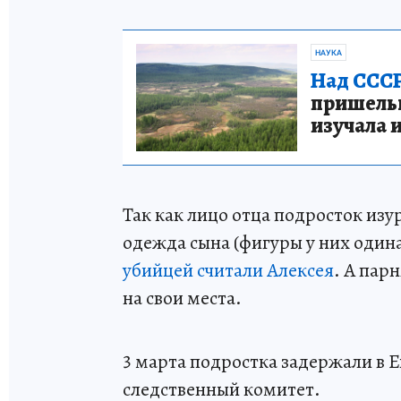
НАУКА
Над СССР
пришельце
изучала 
Так как лицо отца подросток изу
одежда сына (фигуры у них один
убийцей считали Алексея
. А пар
на свои места.
3 марта подростка задержали в Е
следственный комитет.