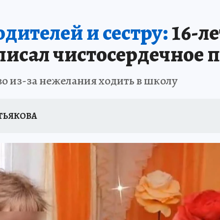
В ПЕРМИ
СПЕЦПРОЕКТЫ
В ГОРАХ В ПРИКАМЬЕ ПРОПАЛИ ТУРИСТЫ
дителей и сестру:
16-ле
ТДЫХ В РОССИИ
ЗАПОВЕДНАЯ РОССИЯ
ГЕРОИ В БЕЛЫХ ХАЛАТАХ
писал чистосердечное 
НАСТОЯЩИЕ ЛЮДИ
ПРОПАЛИ 13 ТУРИСТОВ
ДЕНЬ ПОБЕДЫ В ПЕРМИ
во из-за нежелания ходить в школу
ЕТЬЯКОВА