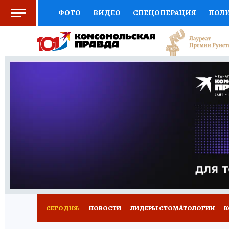
ФОТО
ВИДЕО
СПЕЦОПЕРАЦИЯ
ПОЛ
СОЦПОДДЕРЖКА
НАУКА
СПОРТ
КО
ВЫБОР ЭКСПЕРТОВ
ДОКТОР
ФИНАНС
КНИЖНАЯ ПОЛКА
ПРОГНОЗЫ НА СПОРТ
ПРЕСС-ЦЕНТР
НЕДВИЖИМОСТЬ
ТЕЛЕ
РАДИО КП
РЕКЛАМА
ТЕСТЫ
НОВОЕ 
СЕГОДНЯ:
НОВОСТИ
ЛИДЕРЫ СТОМАТОЛОГИИ
К