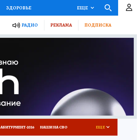
ЗДОРОВЬЕ
ЕЩЕ
ТЫ РОССИИ
РАДИО
РЕКЛАМА
ПОДПИСКА
КРЕТЫ
ПУТЕВОДИТЕЛЬ
 ЖЕЛЕЗА
ТУРИЗМ
Д ПОТРЕБИТЕЛЯ
ВСЕ О КП
АБИТУРИЕНТ-2026
НАШИ НА СВО
ЕЩЕ