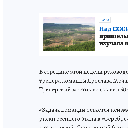
НАУКА
Над СССР
пришельце
изучала 
В середине этой недели руководс
тренера команды Ярослава Мочал
Тренерский мостик возглавил 50
«Задача команды остается неизм
риски осеннего этапа в «Серебре»
катастрофой. Спортивный блок о