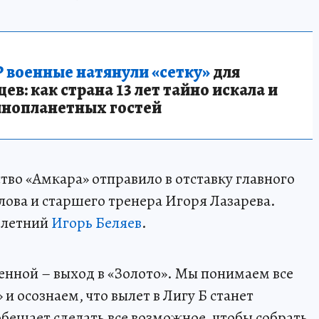
 военные натянули «сетку»
для
в: как страна 13 лет тайно искала и
инопланетных гостей
тво «Амкара» отправило в отставку главного
ова и старшего тренера Игоря Лазарева.
-летний
Игорь Беляев
.
енной – выход в «Золото». Мы понимаем все
 и осознаем, что вылет в Лигу Б станет
бещает сделать все возможное, чтобы собрать