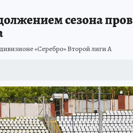
В ПЕРМИ
СПЕЦПРОЕКТЫ
В ГОРАХ В ПРИКАМЬЕ ПРОПАЛИ ТУРИСТЫ
должением сезона пров
ТДЫХ В РОССИИ
ЗАПОВЕДНАЯ РОССИЯ
ГЕРОИ В БЕЛЫХ ХАЛАТАХ
а
НАСТОЯЩИЕ ЛЮДИ
ПРОПАЛИ 13 ТУРИСТОВ
ДЕНЬ ПОБЕДЫ В ПЕРМИ
дивизионе «Серебро» Второй лиги А