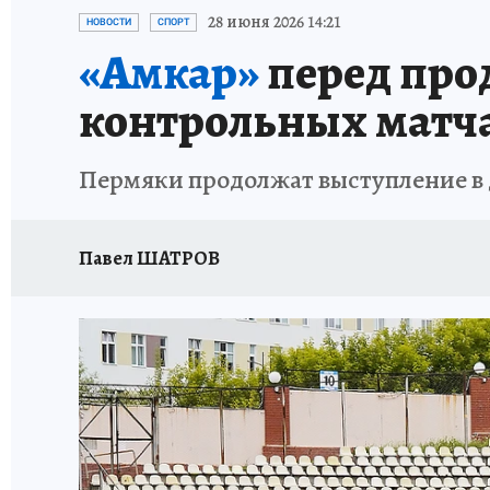
ВОЕНКОРЫ
УКРАИНА: СВОДКА
СПОРТ 
28 июня 2026 14:21
НОВОСТИ
СПОРТ
«Амкар»
перед про
СНЕГОПАД ВЕКА
НАСТОЯЩИЕ ЛЮДИ
О
контрольных матч
КЛИНИКА ГОДА 2025
ПРОИСШЕСТВИЯ
Пермяки продолжат выступление в 
ИСПЫТАНО НА СЕБЕ
КЛИНИКА ГОДА-2024
Павел ШАТРОВ