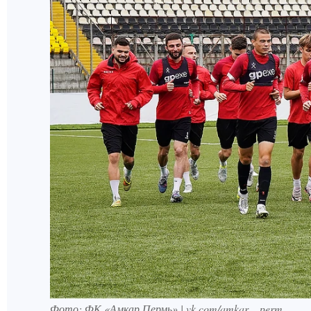
Фото: ФК «Амкар Пермь» | vk.com/amkar__perm