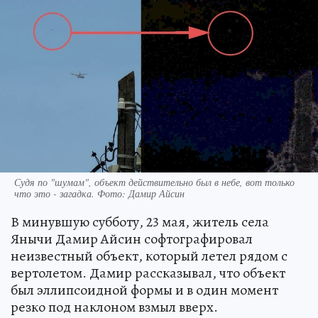
Судя по "шумам", объект действительно был в небе, вот только
что это - загадка. Фото: Дамир Айсин
В минувшую субботу, 23 мая, житель села
Янычи Дамир Айсин софтографировал
неизвестный объект, который летел рядом с
вертолетом. Дамир рассказывал, что объект
был эллипсоидной формы и в один момент
резко под наклоном взмыл вверх.