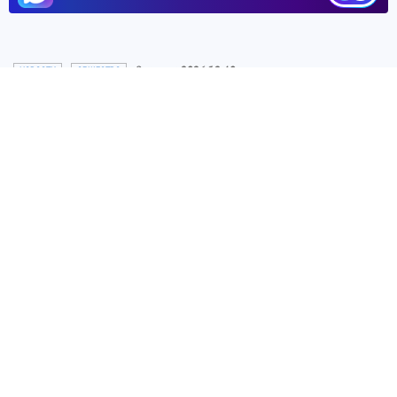
8 июля 2026 12:40
НОВОСТИ
ОБЩЕСТВО
«Иннопром»:
Эксперты
обсудили путь к новому
технологическому укладу с
помощью ИИ-агентов
На панельной дискуссии «Иннопрома»,
которая состоялась при поддержке Сбера,
обсудили, как ускорить внедрение GenAI в
промышленности
Источник:
kp.ru