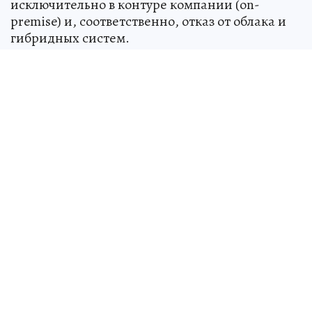
исключительно в контуре компании (on-
premise) и, соответственно, отказ от облака и
гибридных систем.
Всё это замедляет переход к следующему этапу
— формированию мультиагентной среды на
предприятии. Другие важные направления
работы — создание сквозных архитектур
данных и кооперация с отраслевыми
интеграторами. Конечная цель — повысить
производительность труда инженеров и
преодолеть кадровый дефицит через
внедрение ИИ-ассистентов в
производственный цикл, подчеркнул
Александр Вибе.
ИИ помогает стирать границы между
крупными и небольшими компаниями,
считает Пётр Колтыпин, вице-президент,