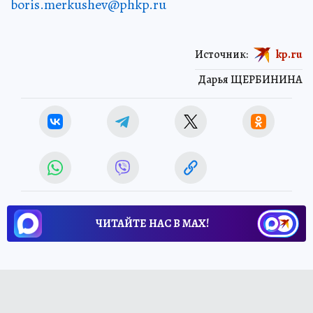
boris.merkushev@phkp.ru
Источник:
kp.ru
Дарья ЩЕРБИНИНА
ЧИТАЙТЕ НАС В МАХ!