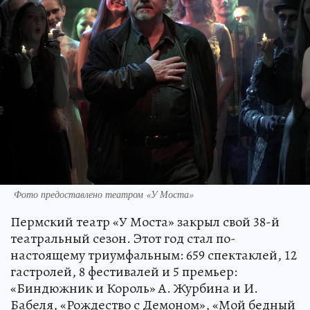
Фото предоставлено театром «У Моста»
Пермский театр «У Моста» закрыл свой 38-й
театральный сезон. Этот год стал по-
настоящему триумфальным: 659 спектаклей, 12
гастролей, 8 фестивалей и 5 премьер:
«Биндюжник и Король» А. Журбина и И.
Бабеля, «Рождество с Демоном», «Мой бедный