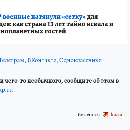
 военные натянули «сетку»
для
в: как страна 13 лет тайно искала и
инопланетных гостей
Телеграм
,
ВКонтакте
,
Одноклассники
и чего-то необычного, сообщите об этом в
kp.ru
Источник:
kp.ru