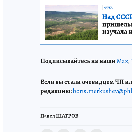
НАУКА
Над СССР
пришельце
изучала 
Подписывайтесь на наши
Max
,
Если вы стали очевидцем ЧП ил
редакцию:
boris.merkushev@ph
Павел ШАТРОВ