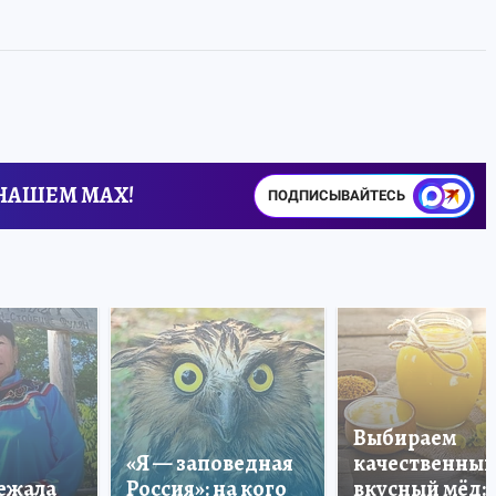
 НАШЕМ MAX!
ПОДПИСЫВАЙТЕСЬ
Выбираем
«Я — заповедная
качественный
лежала
Россия»: на кого
вкусный мёд: