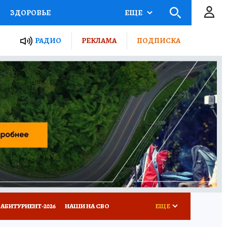
ЗДОРОВЬЕ
ЕЩЕ
ТЫ РОССИИ
РАДИО
РЕКЛАМА
ПОДПИСКА
КРЕТЫ
ПУТЕВОДИТЕЛЬ
 ЖЕЛЕЗА
ТУРИЗМ
Д ПОТРЕБИТЕЛЯ
ВСЕ О КП
АБИТУРИЕНТ-2026
НАШИ НА СВО
ЕЩЕ