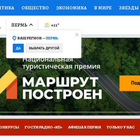
ИТИКА
ОБЩЕСТВО
ЭКОНОМИКА
В МИРЕ
ЗВЕЗДЫ
ЛУМНИСТЫ
ПРОИСШЕСТВИЯ
НАЦИОНАЛЬНЫЕ ПРОЕК
ПЕРМЬ
+15
°
ВАШ РЕГИОН —
ПЕРМЬ
Ы
ОТКРЫВАЕМ МИР
Я ЗНАЮ
СЕМЬЯ
ЖЕНСКИЕ СЕ
ДА
ВЫБРАТЬ ДРУГОЙ
ПРОМОКОДЫ
СЕРИАЛЫ
СПЕЦПРОЕКТЫ
ДЕФИЦИТ
ВИЗОР
КОЛЛЕКЦИИ
КОНКУРСЫ
РАБОТА У НАС
ГИ
НА САЙТЕ
ОНКУРСЫ
ГОСТИ РАДИО «КП»
АФИША В ПЕРМИ
ТОЛЬКО У НАС