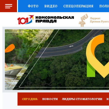
ФОТО
ВИДЕО
СПЕЦОПЕРАЦИЯ
ПОЛ
СОЦПОДДЕРЖКА
НАУКА
СПОРТ
КО
ВЫБОР ЭКСПЕРТОВ
ДОКТОР
ФИНАНС
КНИЖНАЯ ПОЛКА
ПРОГНОЗЫ НА СПОРТ
ПРЕСС-ЦЕНТР
НЕДВИЖИМОСТЬ
ТЕЛЕ
РАДИО КП
РЕКЛАМА
ТЕСТЫ
НОВОЕ 
СЕГОДНЯ:
НОВОСТИ
ЛИДЕРЫ СТОМАТОЛОГИИ
К