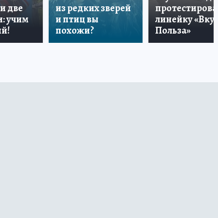
и две
из редких зверей
протестирова
: учим
и птиц вы
линейку «Вкус
й!
похожи?
Польза»