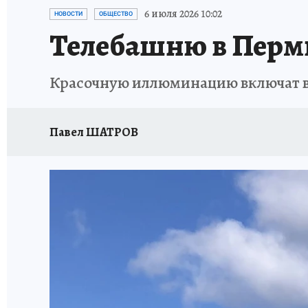
ВОЕНКОРЫ
УКРАИНА: СВОДКА
СПОРТ 
6 июля 2026 10:02
НОВОСТИ
ОБЩЕСТВО
Телебашню в Перми
СНЕГОПАД ВЕКА
НАСТОЯЩИЕ ЛЮДИ
О
Красочную иллюминацию включат в 
КЛИНИКА ГОДА 2025
ПРОИСШЕСТВИЯ
ИСПЫТАНО НА СЕБЕ
КЛИНИКА ГОДА-2024
Павел ШАТРОВ