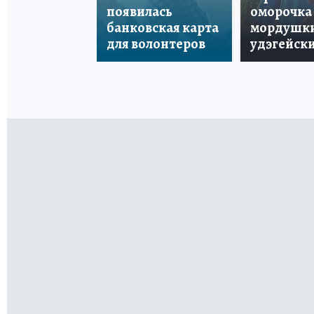
появилась
оморочка 
банковская карта
мордушки
для волонтеров
удэгейски