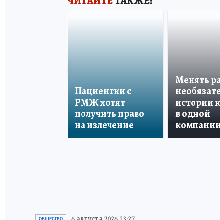
ЧИТАЙТЕ
ТАКЖЕ:
Менять р
Пациентки с
необязате
РМЖ хотят
истории 
получить право
в одной
на излечение
компани
6 августа 2026 13:27
ОБЩЕСТВО