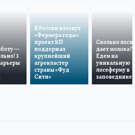
В России назовут
«Фермера года»:
проект КП
Сколько лоси
аботу —
поддержал
дает молока?
льно! 3
крупнейший
Едем на
карьеры
агрокластер
уникальную
страны «Фуд
лосеферму в
и
Сити»
заповеднике!