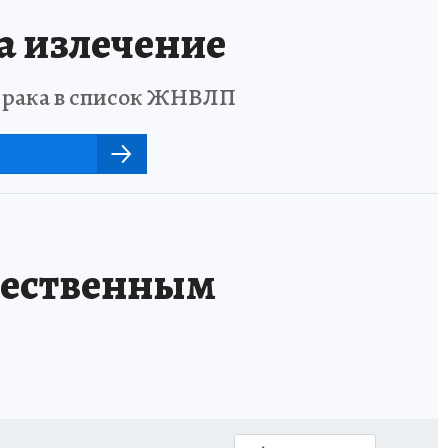
а излечение
о рака в список ЖНВЛП
щественным