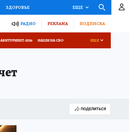
ЗДОРОВЬЕ
ЕЩЕ
ТЫ РОССИИ
РАДИО
РЕКЛАМА
ПОДПИСКА
КРЕТЫ
ПУТЕВОДИТЕЛЬ
АБИТУРИЕНТ-2026
НАШИ НА СВО
ЕЩЕ
 ЖЕЛЕЗА
ТУРИЗМ
НОВЫЙ ГОД В ПРИКАМЬЕ
КП В МАХ
чет
Д ПОТРЕБИТЕЛЯ
ВСЕ О КП
ВЫБОРЫ ГУБЕРНАТОРА
АФИША
300 ЛЕТ ПЕРМИ
ПОДЕЛИТЬСЯ