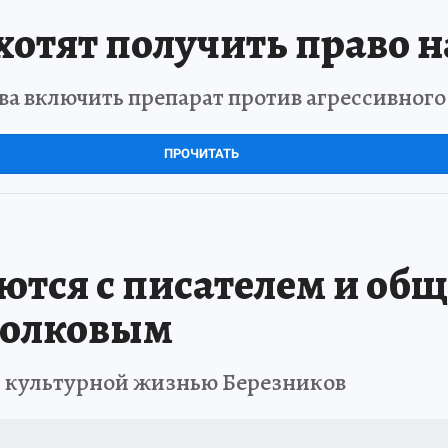
отят получить право н
а включить препарат против агрессивног
ПРОЧИТАТЬ
ются с писателем и об
Волковым
 с культурной жизнью Березников