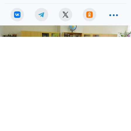
Раньше ускоренные первые классы набирали шесть школ Перми.
Фото:
Олег РУКАВИЦЫН.
Перейти в Фотобанк КП