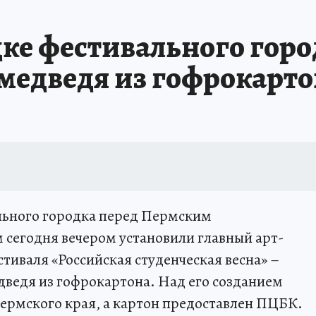
В ПЕРМИ
СПЕЦПРОЕКТЫ
В ГОРАХ В ПРИКАМЬЕ ПРОПАЛИ ТУРИСТЫ
ке фестивального горо
ТДЫХ В РОССИИ
ЗАПОВЕДНАЯ РОССИЯ
ГЕРОИ В БЕЛЫХ ХАЛАТАХ
 медведя из гофрокарт
НАСТОЯЩИЕ ЛЮДИ
ПРОПАЛИ 13 ТУРИСТОВ
ДЕНЬ ПОБЕДЫ В ПЕРМИ
ьного городка перед Пермским
сегодня вечером установили главный арт-
тиваля «Российская студенческая весна» –
ведя из гофрокартона. Над его созданием
ермского края, а картон предоставлен ПЦБК.