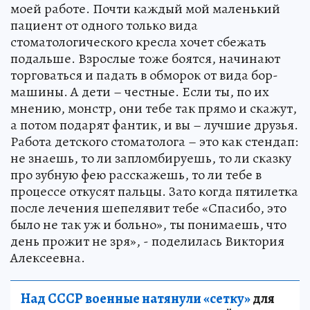
моей работе. Почти каждый мой маленький
пациент от одного только вида
стоматологического кресла хочет сбежать
подальше. Взрослые тоже боятся, начинают
торговаться и падать в обморок от вида бор-
машины. А дети – честные. Если ты, по их
мнению, монстр, они тебе так прямо и скажут,
а потом подарят фантик, и вы – лучшие друзья.
Работа детского стоматолога – это как стендап:
не знаешь, то ли запломбируешь, то ли сказку
про зубную фею расскажешь, то ли тебе в
процессе откусят пальцы. Зато когда пятилетка
после лечения шепелявит тебе «Спасибо, это
было не так уж и больно», ты понимаешь, что
день прожит не зря», - поделилась Виктория
Алексеевна.
Над СССР военные натянули «сетку»
для