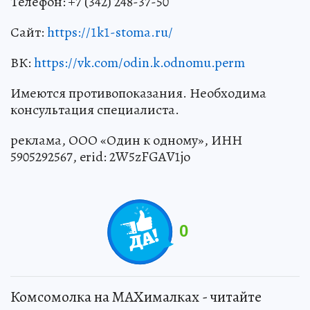
Телефон: +7 (342) 248-37-50
Сайт:
https://1k1-stoma.ru/
ВК:
https://vk.com/odin.k.odnomu.perm
Имеются противопоказания. Необходима
консультация специалиста.
реклама, ООО «Один к одному», ИНН
5905292567, erid: 2W5zFGAV1jo
0
Комсомолка на MAXималках - читайте