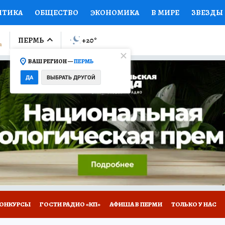
ИТИКА
ОБЩЕСТВО
ЭКОНОМИКА
В МИРЕ
ЗВЕЗДЫ
ЛУМНИСТЫ
ПРОИСШЕСТВИЯ
НАЦИОНАЛЬНЫЕ ПРОЕК
ПЕРМЬ
+20
°
ВАШ РЕГИОН —
ПЕРМЬ
Ы
ОТКРЫВАЕМ МИР
Я ЗНАЮ
СЕМЬЯ
ЖЕНСКИЕ СЕ
ДА
ВЫБРАТЬ ДРУГОЙ
ПРОМОКОДЫ
СЕРИАЛЫ
СПЕЦПРОЕКТЫ
ДЕФИЦИТ
ВИЗОР
КОЛЛЕКЦИИ
КОНКУРСЫ
РАБОТА У НАС
ГИ
НА САЙТЕ
ОНКУРСЫ
ГОСТИ РАДИО «КП»
АФИША В ПЕРМИ
ТОЛЬКО У НАС