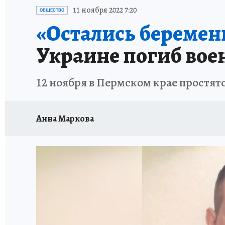
ВОЕНКОРЫ
УКРАИНА: СВОДКА
СПОРТ 
11 ноября 2022 7:20
ОБЩЕСТВО
«Остались беременн
СНЕГОПАД ВЕКА
НАСТОЯЩИЕ ЛЮДИ
О
Украине погиб вое
КЛИНИКА ГОДА 2025
ПРОИСШЕСТВИЯ
12 ноября в Пермском крае простя
ИСПЫТАНО НА СЕБЕ
КЛИНИКА ГОДА-2024
Анна Маркова