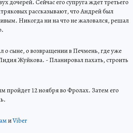
ух дочерей. Сейчас его супруга ждет третьего
тряковых рассказывают, что Андрей был
вым. Никогда ни на что не жаловался, решал
о.
л о сыне, о возвращении в Печмень, где уже
 Лидия Жуйкова. - Планировал пахать, строить
 пройдет 12 ноября во Фролах. Затем его
ь.
рам
и
Viber