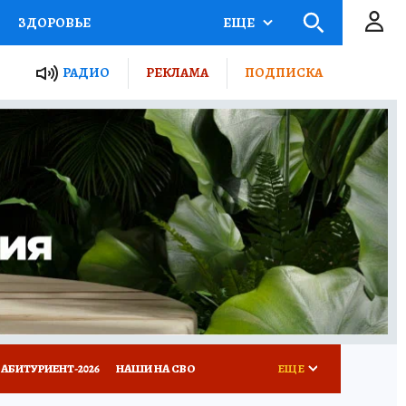
ЗДОРОВЬЕ
ЕЩЕ
ТЫ РОССИИ
РАДИО
РЕКЛАМА
ПОДПИСКА
КРЕТЫ
ПУТЕВОДИТЕЛЬ
 ЖЕЛЕЗА
ТУРИЗМ
Д ПОТРЕБИТЕЛЯ
ВСЕ О КП
АБИТУРИЕНТ-2026
НАШИ НА СВО
ЕЩЕ