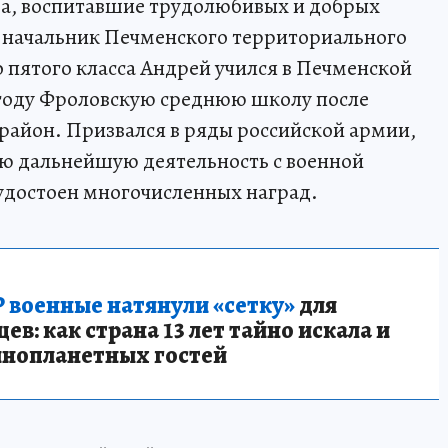
ва, воспитавшие трудолюбивых и добрых
, начальник Печменского территориального
о пятого класса Андрей учился в Печменской
 году Фроловскую среднюю школу после
 район. Призвался в ряды российской армии,
ою дальнейшую деятельность с военной
удостоен многочисленных наград.
 военные натянули «сетку»
для
в: как страна 13 лет тайно искала и
инопланетных гостей