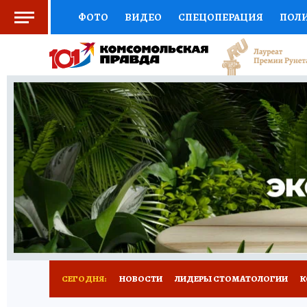
ФОТО
ВИДЕО
СПЕЦОПЕРАЦИЯ
ПОЛ
СОЦПОДДЕРЖКА
НАУКА
СПОРТ
КО
ВЫБОР ЭКСПЕРТОВ
ДОКТОР
ФИНАНС
КНИЖНАЯ ПОЛКА
ПРОГНОЗЫ НА СПОРТ
ПРЕСС-ЦЕНТР
НЕДВИЖИМОСТЬ
ТЕЛЕ
РАДИО КП
РЕКЛАМА
ТЕСТЫ
НОВОЕ 
СЕГОДНЯ:
НОВОСТИ
ЛИДЕРЫ СТОМАТОЛОГИИ
К