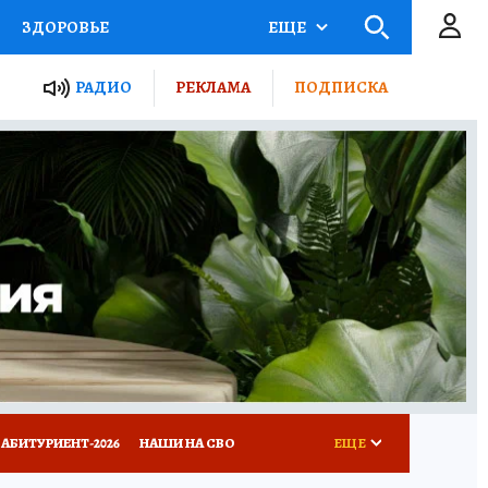
ЗДОРОВЬЕ
ЕЩЕ
ТЫ РОССИИ
РАДИО
РЕКЛАМА
ПОДПИСКА
КРЕТЫ
ПУТЕВОДИТЕЛЬ
 ЖЕЛЕЗА
ТУРИЗМ
Д ПОТРЕБИТЕЛЯ
ВСЕ О КП
АБИТУРИЕНТ-2026
НАШИ НА СВО
ЕЩЕ