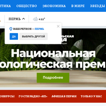
ИТИКА
ОБЩЕСТВО
ЭКОНОМИКА
В МИРЕ
ЗВЕЗДЫ
ЛУМНИСТЫ
ПРОИСШЕСТВИЯ
НАЦИОНАЛЬНЫЕ ПРОЕК
ПЕРМЬ
+22
°
ВАШ РЕГИОН —
ПЕРМЬ
Ы
ОТКРЫВАЕМ МИР
Я ЗНАЮ
СЕМЬЯ
ЖЕНСКИЕ СЕ
ДА
ВЫБРАТЬ ДРУГОЙ
ПРОМОКОДЫ
СЕРИАЛЫ
СПЕЦПРОЕКТЫ
ДЕФИЦИТ
ВИЗОР
КОЛЛЕКЦИИ
КОНКУРСЫ
РАБОТА У НАС
ГИ
НА САЙТЕ
ОНКУРСЫ
ГОСТИ РАДИО «КП»
АФИША В ПЕРМИ
ТОЛЬКО У НАС