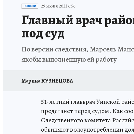
ВОЕНКОРЫ
УКРАИНА: СВОДКА
СПОРТ 
29 июня 2011 6:56
НОВОСТИ
Главный врач райо
СНЕГОПАД ВЕКА
НАСТОЯЩИЕ ЛЮДИ
О
под суд
КЛИНИКА ГОДА 2025
ПРОИСШЕСТВИЯ
По версии следствия, Марсель Манс
ИСПЫТАНО НА СЕБЕ
КЛИНИКА ГОДА-2024
якобы выполненную ей работу
Марина КУЗНЕЦОВА
51-летний главврач Уинской ра
предстанет перед судом. Как со
Следственного комитета Россий
обвиняют в злоупотреблении д