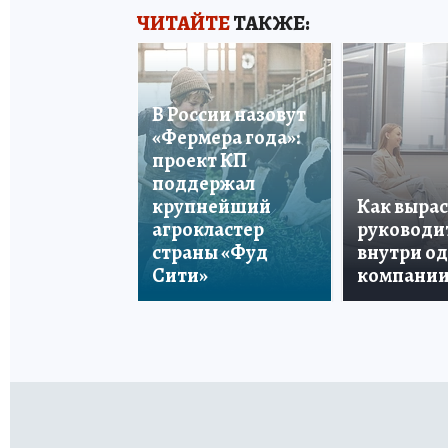
ЧИТАЙТЕ
ТАКЖЕ:
В России назовут
«Фермера года»:
проект КП
поддержал
крупнейший
Как вырас
агрокластер
руководи
страны «Фуд
внутри о
Сити»
компани