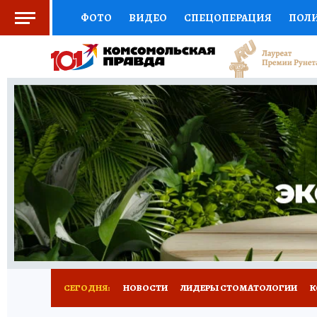
ФОТО
ВИДЕО
СПЕЦОПЕРАЦИЯ
ПОЛ
СОЦПОДДЕРЖКА
НАУКА
СПОРТ
КО
ВЫБОР ЭКСПЕРТОВ
ДОКТОР
ФИНАНС
КНИЖНАЯ ПОЛКА
ПРОГНОЗЫ НА СПОРТ
ПРЕСС-ЦЕНТР
НЕДВИЖИМОСТЬ
ТЕЛЕ
РАДИО КП
РЕКЛАМА
ТЕСТЫ
НОВОЕ 
СЕГОДНЯ:
НОВОСТИ
ЛИДЕРЫ СТОМАТОЛОГИИ
К