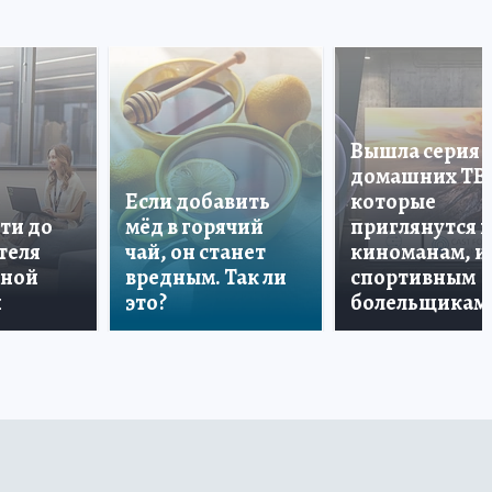
Вышла серия
домашних ТВ
Если добавить
которые
ти до
мёд в горячий
приглянутся 
теля
чай, он станет
киноманам, и
дной
вредным. Так ли
спортивным
и
это?
болельщикам