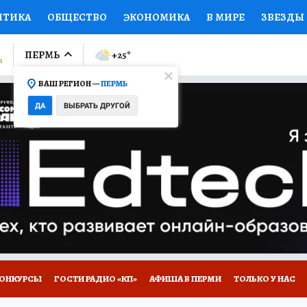
ИТИКА
ОБЩЕСТВО
ЭКОНОМИКА
В МИРЕ
ЗВЕЗДЫ
ЛУМНИСТЫ
ПРОИСШЕСТВИЯ
НАЦИОНАЛЬНЫЕ ПРОЕК
ПЕРМЬ
+25
°
ВАШ РЕГИОН —
ПЕРМЬ
Ы
ОТКРЫВАЕМ МИР
Я ЗНАЮ
СЕМЬЯ
ЖЕНСКИЕ СЕ
ДА
ВЫБРАТЬ ДРУГОЙ
ПРОМОКОДЫ
СЕРИАЛЫ
СПЕЦПРОЕКТЫ
ДЕФИЦИТ
ВИЗОР
КОЛЛЕКЦИИ
КОНКУРСЫ
РАБОТА У НАС
ГИ
НА САЙТЕ
ОНКУРСЫ
ГОСТИ РАДИО «КП»
АФИША В ПЕРМИ
ТОЛЬКО У НАС