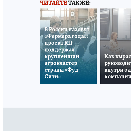
ЧИТАЙТЕ
ТАКЖЕ:
В России назовут
«Фермера года»:
проект КП
поддержал
крупнейший
Как вырас
агрокластер
руководи
страны «Фуд
внутри о
Сити»
компани