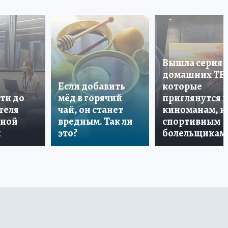
Вышла серия
домашних ТВ
Если добавить
которые
ти до
мёд в горячий
приглянутся 
теля
чай, он станет
киноманам, и
дной
вредным. Так ли
спортивным
и
это?
болельщикам