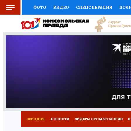
ФОТО
ВИДЕО
СПЕЦОПЕРАЦИЯ
ПОЛ
СОЦПОДДЕРЖКА
НАУКА
СПОРТ
КО
ВЫБОР ЭКСПЕРТОВ
ДОКТОР
ФИНАНС
КНИЖНАЯ ПОЛКА
ПРОГНОЗЫ НА СПОРТ
ПРЕСС-ЦЕНТР
НЕДВИЖИМОСТЬ
ТЕЛЕ
РАДИО КП
РЕКЛАМА
ТЕСТЫ
НОВОЕ 
СЕГОДНЯ:
НОВОСТИ
ЛИДЕРЫ СТОМАТОЛОГИИ
К