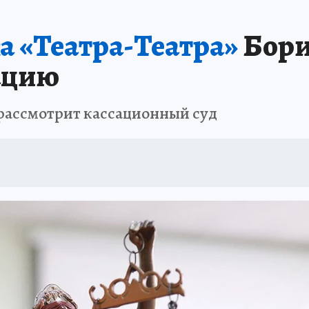
В ПЕРМИ
СПЕЦПРОЕКТЫ
В ГОРАХ В ПРИКАМЬЕ ПРОПАЛИ ТУРИСТЫ
а «Театра-Театра»
Бори
ТДЫХ В РОССИИ
ЗАПОВЕДНАЯ РОССИЯ
ГЕРОИ В БЕЛЫХ ХАЛАТАХ
сацию
НАСТОЯЩИЕ ЛЮДИ
ПРОПАЛИ 13 ТУРИСТОВ
ДЕНЬ ПОБЕДЫ В ПЕРМИ
ассмотрит кассационный суд