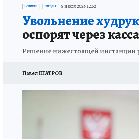
ВОЕНКОРЫ
УКРАИНА: СВОДКА
СПОРТ 
8 июля 2026 12:52
НОВОСТИ
ЗВЕЗДЫ
Увольнение худрук
СНЕГОПАД ВЕКА
НАСТОЯЩИЕ ЛЮДИ
О
оспорят через кас
КЛИНИКА ГОДА 2025
ПРОИСШЕСТВИЯ
Решение нижестоящей инстанции р
ИСПЫТАНО НА СЕБЕ
КЛИНИКА ГОДА-2024
Павел ШАТРОВ