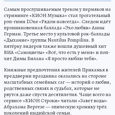
Самым прослушиваемым треком у пермяков на
стриминге «КИОН Музыка» стал трогательный
рэп-гимн L’One «Рядом навсегда». Следом идёт
проникновенная баллада «Эхо любви» Анны
Герман. Третье место у культовой рок-баллады
«Дыхание» группы Nautilus Pompilius. В
пятёрку лидеров также вошли душевный хит
ВИА «Самоцветы» «Всё, что есть у меня» и поп-
хит Димы Билана «Я просто люблю тебя».
Книжные предпочтения жителей Прикамья в
преддверии праздника оказались на стороне
масштабных семейных саг — историй о любви,
родственных связях и судьбах, которые не
рвутся даже спустя десятилетия. Чаще всего на
сервисе «КИОН Строки» читали «Завет воды»
Абрахама Вергезе — эпическую хронику трёх
поколений индийской семьи.