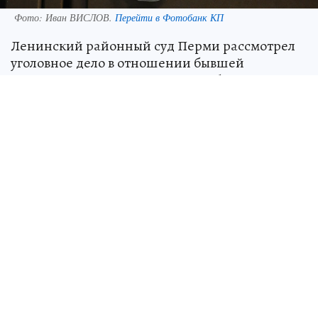
Фото:
Иван ВИСЛОВ.
Перейти в Фотобанк КП
Ленинский районный суд Перми рассмотрел
уголовное дело в отношении бывшей
управляющей танцевальным клубом
«Galladance». Топ-менеджер 7 июля не явилась
на оглашение приговора. Постановлением
суда осужденную объявили в розыск.
В период с 2020 года по 2024 год Елизавета
Красносельских являлась управляющей в
танцевальном клубе. Женщина похитила 1 372
999 руб., принадлежащие владельцу
заведения.