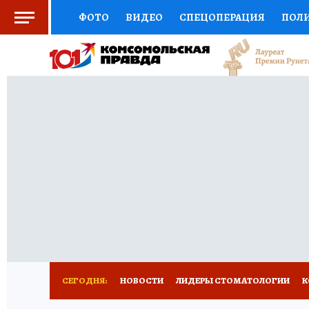
ФОТО
ВИДЕО
СПЕЦОПЕРАЦИЯ
ПОЛ
СОЦПОДДЕРЖКА
НАУКА
СПОРТ
КО
ВЫБОР ЭКСПЕРТОВ
ДОКТОР
ФИНАНС
КНИЖНАЯ ПОЛКА
ПРОГНОЗЫ НА СПОРТ
ПРЕСС-ЦЕНТР
НЕДВИЖИМОСТЬ
ТЕЛЕ
РАДИО КП
РЕКЛАМА
ТЕСТЫ
НОВОЕ 
СЕГОДНЯ:
НОВОСТИ
ЛИДЕРЫ СТОМАТОЛОГИИ
К