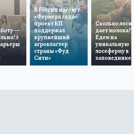
В России назовут
«Фермера года»:
проект КП
Сколько лоси
аботу —
поддержал
дает молока?
льно! 3
крупнейший
Едем на
карьеры
агрокластер
уникальную
страны «Фуд
лосеферму в
и
Сити»
заповеднике!