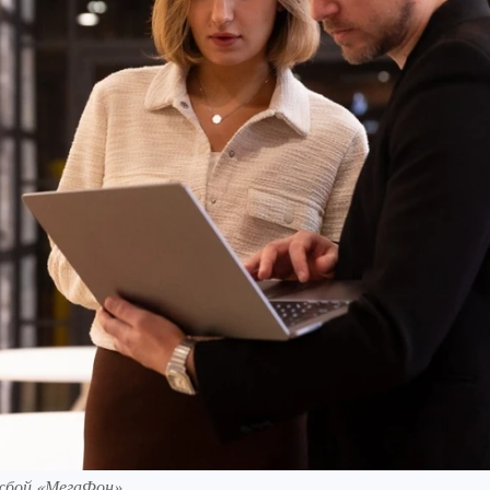
жбой «МегаФон».