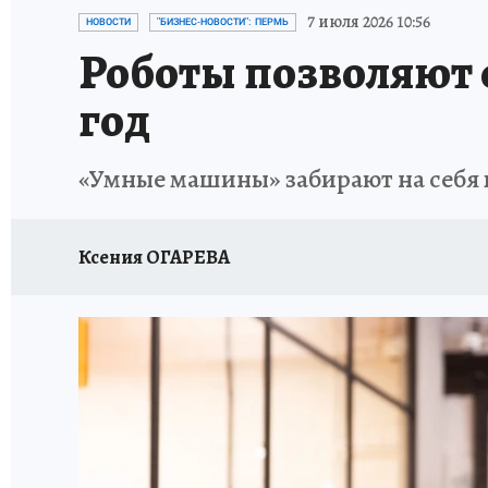
ВОЕНКОРЫ
УКРАИНА: СВОДКА
СПОРТ 
7 июля 2026 10:56
НОВОСТИ
"БИЗНЕС-НОВОСТИ": ПЕРМЬ
Роботы позволяют 
СНЕГОПАД ВЕКА
НАСТОЯЩИЕ ЛЮДИ
О
год
КЛИНИКА ГОДА 2025
ПРОИСШЕСТВИЯ
«Умные машины» забирают на себя
ИСПЫТАНО НА СЕБЕ
КЛИНИКА ГОДА-2024
Ксения ОГАРЕВА