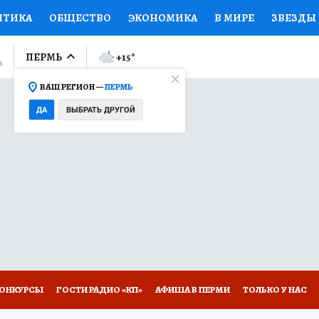
ИТИКА
ОБЩЕСТВО
ЭКОНОМИКА
В МИРЕ
ЗВЕЗДЫ
ЛУМНИСТЫ
ПРОИСШЕСТВИЯ
НАЦИОНАЛЬНЫЕ ПРОЕК
ПЕРМЬ
+15
°
ВАШ РЕГИОН —
ПЕРМЬ
Ы
ОТКРЫВАЕМ МИР
Я ЗНАЮ
СЕМЬЯ
ЖЕНСКИЕ СЕ
ДА
ВЫБРАТЬ ДРУГОЙ
ПРОМОКОДЫ
СЕРИАЛЫ
СПЕЦПРОЕКТЫ
ДЕФИЦИТ
ВИЗОР
КОЛЛЕКЦИИ
КОНКУРСЫ
РАБОТА У НАС
ГИ
НА САЙТЕ
ОНКУРСЫ
ГОСТИ РАДИО «КП»
АФИША В ПЕРМИ
ТОЛЬКО У НАС