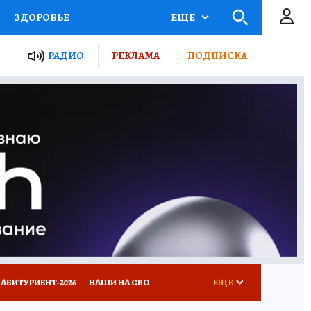
ЗДОРОВЬЕ
ЕЩЕ
ТЫ РОССИИ
РАДИО
РЕКЛАМА
ПОДПИСКА
КРЕТЫ
ПУТЕВОДИТЕЛЬ
 ЖЕЛЕЗА
ТУРИЗМ
Д ПОТРЕБИТЕЛЯ
ВСЕ О КП
АБИТУРИЕНТ-2026
НАШИ НА СВО
ЕЩЕ