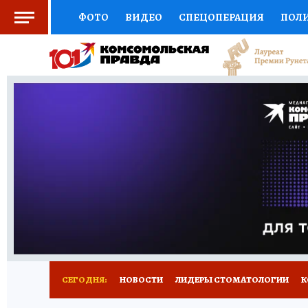
ФОТО
ВИДЕО
СПЕЦОПЕРАЦИЯ
ПОЛ
СОЦПОДДЕРЖКА
НАУКА
СПОРТ
КО
ВЫБОР ЭКСПЕРТОВ
ДОКТОР
ФИНАНС
КНИЖНАЯ ПОЛКА
ПРОГНОЗЫ НА СПОРТ
ПРЕСС-ЦЕНТР
НЕДВИЖИМОСТЬ
ТЕЛЕ
РАДИО КП
РЕКЛАМА
ТЕСТЫ
НОВОЕ 
СЕГОДНЯ:
НОВОСТИ
ЛИДЕРЫ СТОМАТОЛОГИИ
К