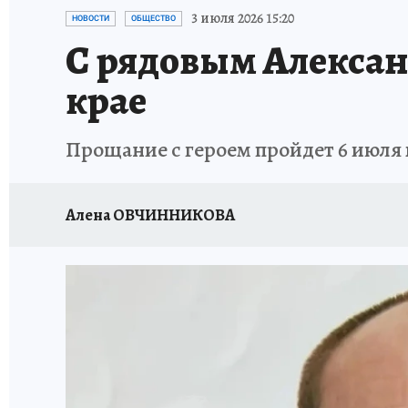
ВОЕНКОРЫ
УКРАИНА: СВОДКА
СПОРТ 
3 июля 2026 15:20
НОВОСТИ
ОБЩЕСТВО
С рядовым Алекса
СНЕГОПАД ВЕКА
НАСТОЯЩИЕ ЛЮДИ
О
крае
КЛИНИКА ГОДА 2025
ПРОИСШЕСТВИЯ
Прощание с героем пройдет 6 июля
ИСПЫТАНО НА СЕБЕ
КЛИНИКА ГОДА-2024
Алена ОВЧИННИКОВА