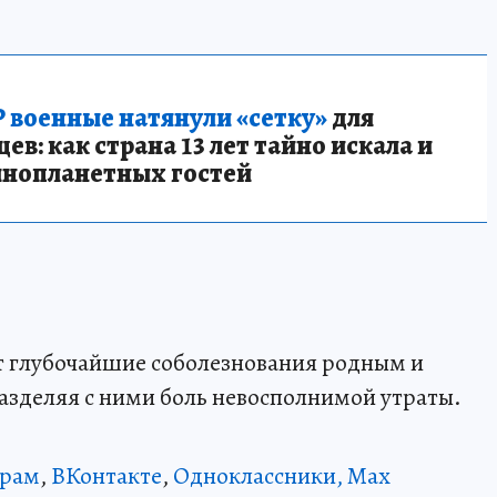
 военные натянули «сетку»
для
в: как страна 13 лет тайно искала и
инопланетных гостей
 глубочайшие соболезнования родным и
азделяя с ними боль невосполнимой утраты.
грам
,
ВКонтакте
,
Одноклассники,
Max