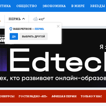
ИТИКА
ОБЩЕСТВО
ЭКОНОМИКА
В МИРЕ
ЗВЕЗДЫ
ЛУМНИСТЫ
ПРОИСШЕСТВИЯ
НАЦИОНАЛЬНЫЕ ПРОЕК
ПЕРМЬ
+17
°
ВАШ РЕГИОН —
ПЕРМЬ
Ы
ОТКРЫВАЕМ МИР
Я ЗНАЮ
СЕМЬЯ
ЖЕНСКИЕ СЕ
ДА
ВЫБРАТЬ ДРУГОЙ
ПРОМОКОДЫ
СЕРИАЛЫ
СПЕЦПРОЕКТЫ
ДЕФИЦИТ
ВИЗОР
КОЛЛЕКЦИИ
КОНКУРСЫ
РАБОТА У НАС
ГИ
НА САЙТЕ
ОНКУРСЫ
ГОСТИ РАДИО «КП»
АФИША В ПЕРМИ
ТОЛЬКО У НАС