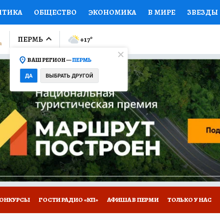
ИТИКА
ОБЩЕСТВО
ЭКОНОМИКА
В МИРЕ
ЗВЕЗДЫ
ЛУМНИСТЫ
ПРОИСШЕСТВИЯ
НАЦИОНАЛЬНЫЕ ПРОЕК
ПЕРМЬ
+17
°
ВАШ РЕГИОН —
ПЕРМЬ
Ы
ОТКРЫВАЕМ МИР
Я ЗНАЮ
СЕМЬЯ
ЖЕНСКИЕ СЕ
ДА
ВЫБРАТЬ ДРУГОЙ
ПРОМОКОДЫ
СЕРИАЛЫ
СПЕЦПРОЕКТЫ
ДЕФИЦИТ
ВИЗОР
КОЛЛЕКЦИИ
КОНКУРСЫ
РАБОТА У НАС
ГИ
НА САЙТЕ
ОНКУРСЫ
ГОСТИ РАДИО «КП»
АФИША В ПЕРМИ
ТОЛЬКО У НАС