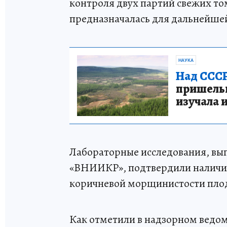
контроля двух партий свежих т
предназначалась для дальнейше
НАУКА
Над СССР
пришельце
изучала 
Лабораторные исследования, в
«ВНИИКР», подтвердили наличие
коричневой морщинистости плод
Как отметили в надзорном ведом