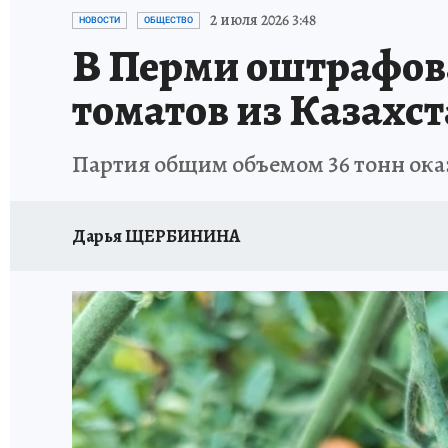
ВОЕНКОРЫ
УКРАИНА: СВОДКА
СПОРТ 
2 июля 2026 3:48
НОВОСТИ
ОБЩЕСТВО
В Перми оштрафов
СНЕГОПАД ВЕКА
НАСТОЯЩИЕ ЛЮДИ
О
томатов из Казахс
КЛИНИКА ГОДА 2025
ПРОИСШЕСТВИЯ
Партия общим объемом 36 тонн ока
ИСПЫТАНО НА СЕБЕ
КЛИНИКА ГОДА-2024
Дарья ЩЕРБИНИНА