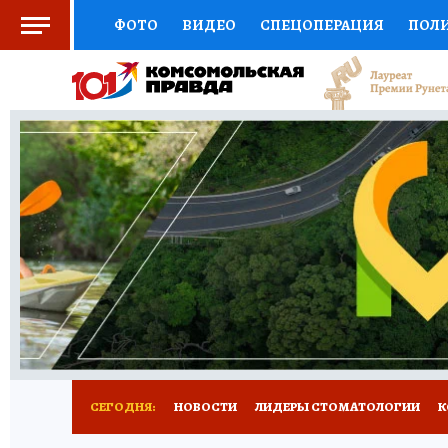
ФОТО
ВИДЕО
СПЕЦОПЕРАЦИЯ
ПОЛ
СОЦПОДДЕРЖКА
НАУКА
СПОРТ
КО
ВЫБОР ЭКСПЕРТОВ
ДОКТОР
ФИНАНС
КНИЖНАЯ ПОЛКА
ПРОГНОЗЫ НА СПОРТ
ПРЕСС-ЦЕНТР
НЕДВИЖИМОСТЬ
ТЕЛЕ
РАДИО КП
РЕКЛАМА
ТЕСТЫ
НОВОЕ 
СЕГОДНЯ:
НОВОСТИ
ЛИДЕРЫ СТОМАТОЛОГИИ
К