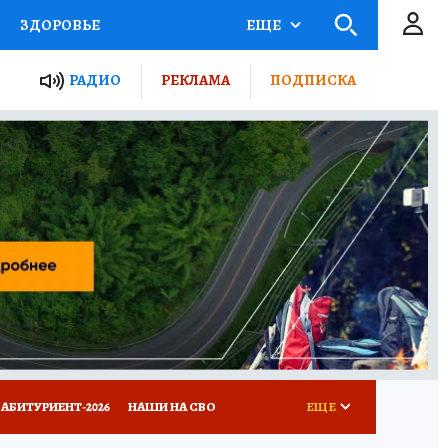
ЗДОРОВЬЕ
ЕЩЕ
ТЫ РОССИИ
РАДИО
РЕКЛАМА
ПОДПИСКА
КРЕТЫ
ПУТЕВОДИТЕЛЬ
 ЖЕЛЕЗА
ТУРИЗМ
Д ПОТРЕБИТЕЛЯ
ВСЕ О КП
АБИТУРИЕНТ-2026
НАШИ НА СВО
ЕЩЕ