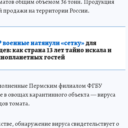
оматов общим объемом 36 тонн. Продукция
й продажи на территории России.
 военные натянули «сетку»
для
в: как страна 13 лет тайно искала и
инопланетных гостей
ыполненные Пермским филиалом ФГБУ
 в овощах карантинного объекта — вируса
ов томата.
стве, обнаружение вируса свидетельствует о