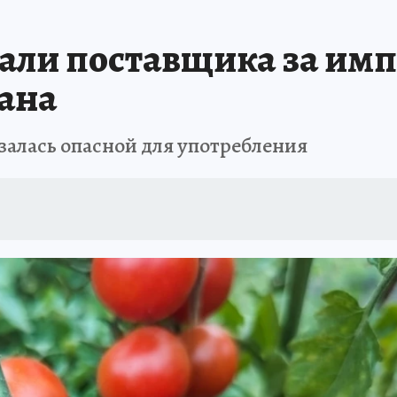
В ПЕРМИ
СПЕЦПРОЕКТЫ
В ГОРАХ В ПРИКАМЬЕ ПРОПАЛИ ТУРИСТЫ
али поставщика за им
ТДЫХ В РОССИИ
ЗАПОВЕДНАЯ РОССИЯ
ГЕРОИ В БЕЛЫХ ХАЛАТАХ
тана
НАСТОЯЩИЕ ЛЮДИ
ПРОПАЛИ 13 ТУРИСТОВ
ДЕНЬ ПОБЕДЫ В ПЕРМИ
залась опасной для употребления