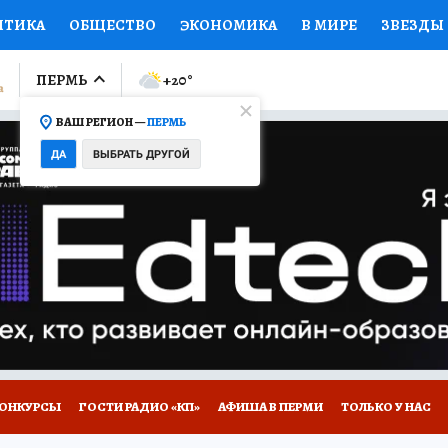
ИТИКА
ОБЩЕСТВО
ЭКОНОМИКА
В МИРЕ
ЗВЕЗДЫ
ЛУМНИСТЫ
ПРОИСШЕСТВИЯ
НАЦИОНАЛЬНЫЕ ПРОЕК
ПЕРМЬ
+20
°
ВАШ РЕГИОН —
ПЕРМЬ
Ы
ОТКРЫВАЕМ МИР
Я ЗНАЮ
СЕМЬЯ
ЖЕНСКИЕ СЕ
ДА
ВЫБРАТЬ ДРУГОЙ
ПРОМОКОДЫ
СЕРИАЛЫ
СПЕЦПРОЕКТЫ
ДЕФИЦИТ
ВИЗОР
КОЛЛЕКЦИИ
КОНКУРСЫ
РАБОТА У НАС
ГИ
НА САЙТЕ
ОНКУРСЫ
ГОСТИ РАДИО «КП»
АФИША В ПЕРМИ
ТОЛЬКО У НАС