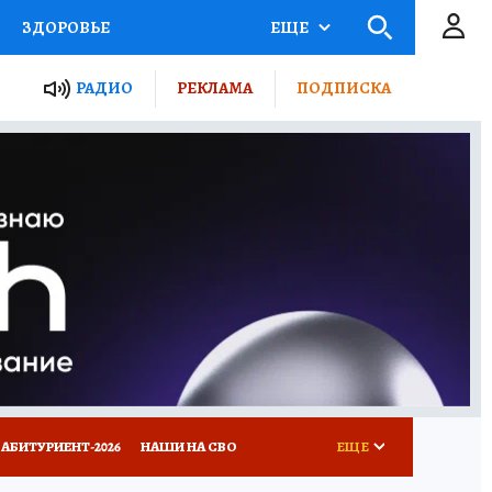
ЗДОРОВЬЕ
ЕЩЕ
ТЫ РОССИИ
РАДИО
РЕКЛАМА
ПОДПИСКА
КРЕТЫ
ПУТЕВОДИТЕЛЬ
 ЖЕЛЕЗА
ТУРИЗМ
Д ПОТРЕБИТЕЛЯ
ВСЕ О КП
АБИТУРИЕНТ-2026
НАШИ НА СВО
ЕЩЕ