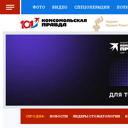
ФОТО
ВИДЕО
СПЕЦОПЕРАЦИЯ
ПОЛ
СОЦПОДДЕРЖКА
НАУКА
СПОРТ
КО
ВЫБОР ЭКСПЕРТОВ
ДОКТОР
ФИНАНС
КНИЖНАЯ ПОЛКА
ПРОГНОЗЫ НА СПОРТ
ПРЕСС-ЦЕНТР
НЕДВИЖИМОСТЬ
ТЕЛЕ
РАДИО КП
РЕКЛАМА
ТЕСТЫ
НОВОЕ 
СЕГОДНЯ:
НОВОСТИ
ЛИДЕРЫ СТОМАТОЛОГИИ
К