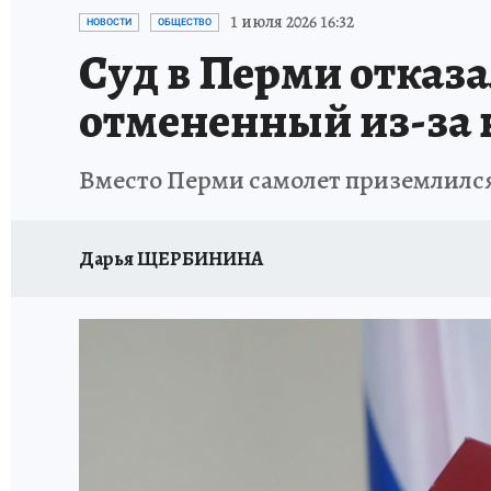
ВОЕНКОРЫ
УКРАИНА: СВОДКА
СПОРТ 
1 июля 2026 16:32
НОВОСТИ
ОБЩЕСТВО
Суд в Перми отказ
СНЕГОПАД ВЕКА
НАСТОЯЩИЕ ЛЮДИ
О
отмененный из-за 
КЛИНИКА ГОДА 2025
ПРОИСШЕСТВИЯ
Вместо Перми самолет приземлилс
ИСПЫТАНО НА СЕБЕ
КЛИНИКА ГОДА-2024
Дарья ЩЕРБИНИНА