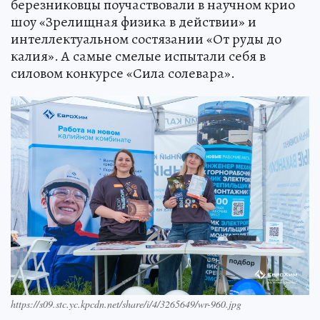
березниковцы поучаствовали в научном крио
шоу «Зрелищная физика в действии» и
интеллектуальном состязании «От руды до
калия». А самые смелые испытали себя в
силовом конкурсе «Сила солевара».
https://s09.stc.yc.kpcdn.net/share/i/4/3265649/wr-960.jpg