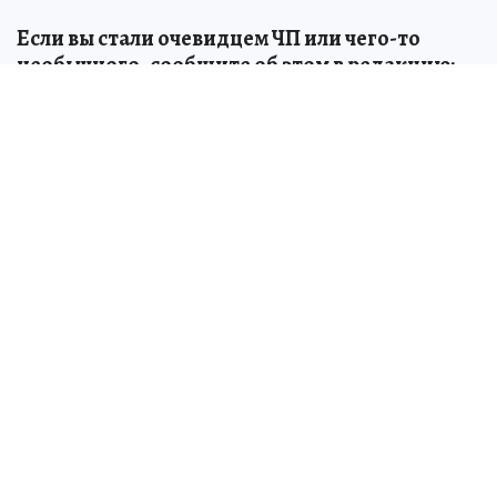
Если вы стали очевидцем ЧП или чего-то
необычного, сообщите об этом в редакцию:
boris.merkushev@phkp.ru
Источник:
kp.ru
Дарья ЩЕРБИНИНА
ЧИТАЙТЕ НАС В МАХ!