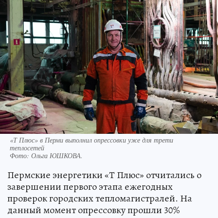
«Т Плюс» в Перми выполнил опрессовки уже для трети
теплосетей
Фото:
Ольга ЮШКОВА.
Пермские энергетики «Т Плюс» отчитались о
завершении первого этапа ежегодных
проверок городских тепломагистралей. На
данный момент опрессовку прошли 30%