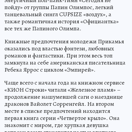
энергичный поп-панк-гимн «Сегодня не
пойду» от группы Папин Олимпос, легкий
танцевальный сингл CUPSIZE «воздух», а
также романтичная история «Официантка»
все тех же Папиного Олимпа.
Книжные предпочтения молодежи Прикамья
оказались под властью фэнтези, любовных
романов и фантастики. При этом весь топ
замкнула на себе американская писательница
Ребека Яррос с циклом «Эмпирей».
Чаще всего с начала года на книжном сервисе
«КИОН Строки» читали «Железное пламя» –
продолжение нашумевшей саги о наезднице
драконов Вайолет Сорренгейл. На втором
месте в списке предпочтений находится
первая книга серии «Четвертое крыло». Она
знакомит с миром, где хрупкая девушка