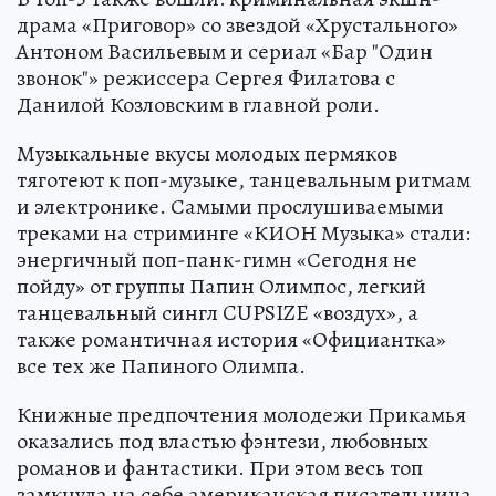
драма «Приговор» со звездой «Хрустального»
Антоном Васильевым и сериал «Бар "Один
звонок"» режиссера Сергея Филатова с
Данилой Козловским в главной роли.
Музыкальные вкусы молодых пермяков
тяготеют к поп-музыке, танцевальным ритмам
и электронике. Самыми прослушиваемыми
треками на стриминге «КИОН Музыка» стали:
энергичный поп-панк-гимн «Сегодня не
пойду» от группы Папин Олимпос, легкий
танцевальный сингл CUPSIZE «воздух», а
также романтичная история «Официантка»
все тех же Папиного Олимпа.
Книжные предпочтения молодежи Прикамья
оказались под властью фэнтези, любовных
романов и фантастики. При этом весь топ
замкнула на себе американская писательница