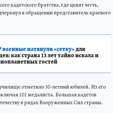
ого кадетского братства, где ценят честь,
одчеркнул в обращении представитель краевого
 военные натянули «сетку»
для
в: как страна 13 лет тайно искала и
инопланетных гостей
 училище отметило 30-летний юбилей. Из его
включая 101 медалиста. Большая кадетов
Отечеству в рядах Вооруженных Сил страны.