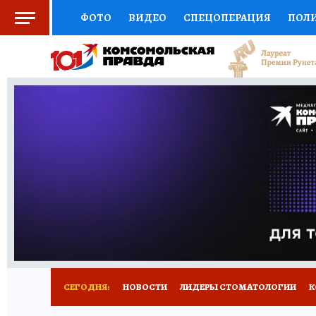
ФОТО
ВИДЕО
СПЕЦОПЕРАЦИЯ
ПОЛ
СОЦПОДДЕРЖКА
НАУКА
СПОРТ
КО
ВЫБОР ЭКСПЕРТОВ
ДОКТОР
ФИНАНС
КНИЖНАЯ ПОЛКА
ПРОГНОЗЫ НА СПОРТ
ПРЕСС-ЦЕНТР
НЕДВИЖИМОСТЬ
ТЕЛЕ
РАДИО КП
РЕКЛАМА
ТЕСТЫ
НОВОЕ 
СЕГОДНЯ:
НОВОСТИ
ЛИДЕРЫ СТОМАТОЛОГИИ
К