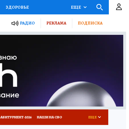
ЗДОРОВЬЕ
ЕЩЕ
ТЫ РОССИИ
РАДИО
РЕКЛАМА
ПОДПИСКА
КРЕТЫ
ПУТЕВОДИТЕЛЬ
 ЖЕЛЕЗА
ТУРИЗМ
Д ПОТРЕБИТЕЛЯ
ВСЕ О КП
АБИТУРИЕНТ-2026
НАШИ НА СВО
ЕЩЕ