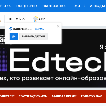
ИТИКА
ОБЩЕСТВО
ЭКОНОМИКА
В МИРЕ
ЗВЕЗДЫ
ЛУМНИСТЫ
ПРОИСШЕСТВИЯ
НАЦИОНАЛЬНЫЕ ПРОЕК
ПЕРМЬ
+22
°
ВАШ РЕГИОН —
ПЕРМЬ
Ы
ОТКРЫВАЕМ МИР
Я ЗНАЮ
СЕМЬЯ
ЖЕНСКИЕ СЕ
ДА
ВЫБРАТЬ ДРУГОЙ
ПРОМОКОДЫ
СЕРИАЛЫ
СПЕЦПРОЕКТЫ
ДЕФИЦИТ
ВИЗОР
КОЛЛЕКЦИИ
КОНКУРСЫ
РАБОТА У НАС
ГИ
НА САЙТЕ
ОНКУРСЫ
ГОСТИ РАДИО «КП»
АФИША В ПЕРМИ
ТОЛЬКО У НАС