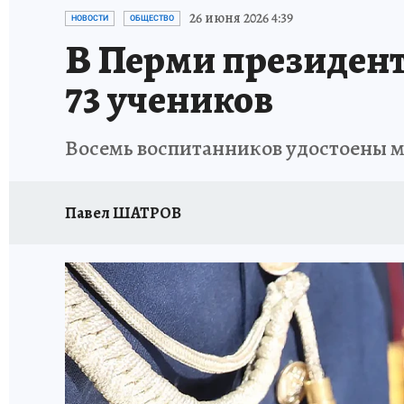
ВОЕНКОРЫ
УКРАИНА: СВОДКА
СПОРТ 
26 июня 2026 4:39
НОВОСТИ
ОБЩЕСТВО
В Перми президент
СНЕГОПАД ВЕКА
НАСТОЯЩИЕ ЛЮДИ
О
73 учеников
КЛИНИКА ГОДА 2025
ПРОИСШЕСТВИЯ
Восемь воспитанников удостоены ме
ИСПЫТАНО НА СЕБЕ
КЛИНИКА ГОДА-2024
Павел ШАТРОВ