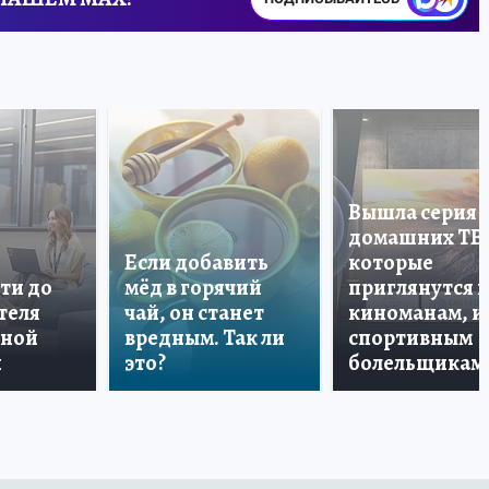
Вышла серия
домашних ТВ
Если добавить
которые
ти до
мёд в горячий
приглянутся 
теля
чай, он станет
киноманам, и
дной
вредным. Так ли
спортивным
и
это?
болельщикам