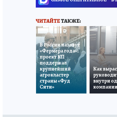
ЧИТАЙТЕ
ТАКЖЕ:
В России назовут
«Фермера года»:
проект КП
поддержал
крупнейший
Как вырас
агрокластер
руководи
страны «Фуд
внутри о
Сити»
компани