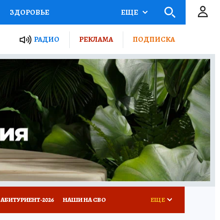
ЗДОРОВЬЕ
ЕЩЕ
ТЫ РОССИИ
РАДИО
РЕКЛАМА
ПОДПИСКА
КРЕТЫ
ПУТЕВОДИТЕЛЬ
 ЖЕЛЕЗА
ТУРИЗМ
Д ПОТРЕБИТЕЛЯ
ВСЕ О КП
АБИТУРИЕНТ-2026
НАШИ НА СВО
ЕЩЕ