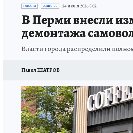
ВОЕНКОРЫ
УКРАИНА: СВОДКА
СПОРТ 
24 июня 2026 8:02
НОВОСТИ
ОБЩЕСТВО
В Перми внесли из
СНЕГОПАД ВЕКА
НАСТОЯЩИЕ ЛЮДИ
О
демонтажа самово
КЛИНИКА ГОДА 2025
ПРОИСШЕСТВИЯ
Власти города распределили полно
ИСПЫТАНО НА СЕБЕ
КЛИНИКА ГОДА-2024
Павел ШАТРОВ