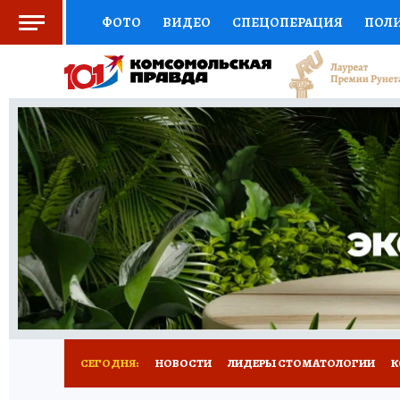
ФОТО
ВИДЕО
СПЕЦОПЕРАЦИЯ
ПОЛ
СОЦПОДДЕРЖКА
НАУКА
СПОРТ
КО
ВЫБОР ЭКСПЕРТОВ
ДОКТОР
ФИНАНС
КНИЖНАЯ ПОЛКА
ПРОГНОЗЫ НА СПОРТ
ПРЕСС-ЦЕНТР
НЕДВИЖИМОСТЬ
ТЕЛЕ
РАДИО КП
РЕКЛАМА
ТЕСТЫ
НОВОЕ 
СЕГОДНЯ:
НОВОСТИ
ЛИДЕРЫ СТОМАТОЛОГИИ
К