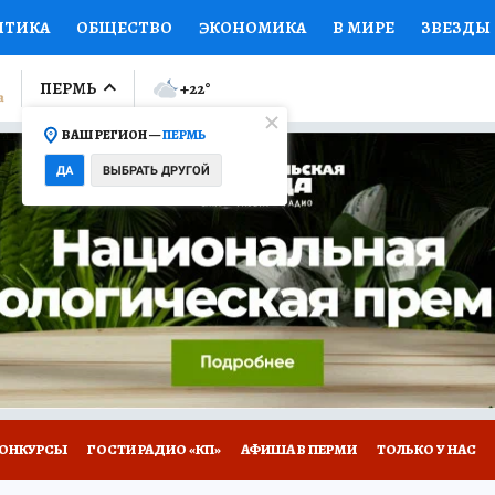
ИТИКА
ОБЩЕСТВО
ЭКОНОМИКА
В МИРЕ
ЗВЕЗДЫ
ЛУМНИСТЫ
ПРОИСШЕСТВИЯ
НАЦИОНАЛЬНЫЕ ПРОЕК
ПЕРМЬ
+22
°
ВАШ РЕГИОН —
ПЕРМЬ
Ы
ОТКРЫВАЕМ МИР
Я ЗНАЮ
СЕМЬЯ
ЖЕНСКИЕ СЕ
ДА
ВЫБРАТЬ ДРУГОЙ
ПРОМОКОДЫ
СЕРИАЛЫ
СПЕЦПРОЕКТЫ
ДЕФИЦИТ
ВИЗОР
КОЛЛЕКЦИИ
КОНКУРСЫ
РАБОТА У НАС
ГИ
НА САЙТЕ
ОНКУРСЫ
ГОСТИ РАДИО «КП»
АФИША В ПЕРМИ
ТОЛЬКО У НАС