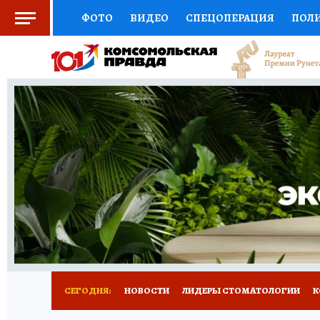
ФОТО
ВИДЕО
СПЕЦОПЕРАЦИЯ
ПОЛ
СОЦПОДДЕРЖКА
НАУКА
СПОРТ
КО
ВЫБОР ЭКСПЕРТОВ
ДОКТОР
ФИНАНС
КНИЖНАЯ ПОЛКА
ПРОГНОЗЫ НА СПОРТ
ПРЕСС-ЦЕНТР
НЕДВИЖИМОСТЬ
ТЕЛЕ
РАДИО КП
РЕКЛАМА
ТЕСТЫ
НОВОЕ 
СЕГОДНЯ:
НОВОСТИ
ЛИДЕРЫ СТОМАТОЛОГИИ
К