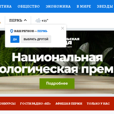
ИТИКА
ОБЩЕСТВО
ЭКОНОМИКА
В МИРЕ
ЗВЕЗДЫ
ЛУМНИСТЫ
ПРОИСШЕСТВИЯ
НАЦИОНАЛЬНЫЕ ПРОЕК
ПЕРМЬ
+15
°
ВАШ РЕГИОН —
ПЕРМЬ
Ы
ОТКРЫВАЕМ МИР
Я ЗНАЮ
СЕМЬЯ
ЖЕНСКИЕ СЕ
ДА
ВЫБРАТЬ ДРУГОЙ
ПРОМОКОДЫ
СЕРИАЛЫ
СПЕЦПРОЕКТЫ
ДЕФИЦИТ
ВИЗОР
КОЛЛЕКЦИИ
КОНКУРСЫ
РАБОТА У НАС
ГИ
НА САЙТЕ
ОНКУРСЫ
ГОСТИ РАДИО «КП»
АФИША В ПЕРМИ
ТОЛЬКО У НАС