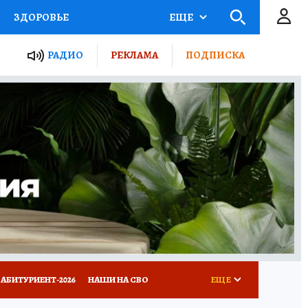
ЗДОРОВЬЕ
ЕЩЕ
ТЫ РОССИИ
РАДИО
РЕКЛАМА
ПОДПИСКА
КРЕТЫ
ПУТЕВОДИТЕЛЬ
 ЖЕЛЕЗА
ТУРИЗМ
Д ПОТРЕБИТЕЛЯ
ВСЕ О КП
АБИТУРИЕНТ-2026
НАШИ НА СВО
ЕЩЕ