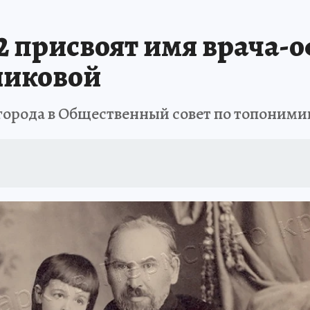
В ПЕРМИ
СПЕЦПРОЕКТЫ
В ГОРАХ В ПРИКАМЬЕ ПРОПАЛИ ТУРИСТЫ
 присвоят имя врача-
ТДЫХ В РОССИИ
ЗАПОВЕДНАЯ РОССИЯ
ГЕРОИ В БЕЛЫХ ХАЛАТАХ
никовой
НАСТОЯЩИЕ ЛЮДИ
ПРОПАЛИ 13 ТУРИСТОВ
ДЕНЬ ПОБЕДЫ В ПЕРМИ
города в Общественный совет по топоними