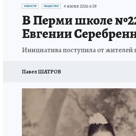
ВОЕНКОРЫ
УКРАИНА: СВОДКА
СПОРТ 
4 июня 2026 6:38
НОВОСТИ
ОБЩЕСТВО
В Перми школе №22
СНЕГОПАД ВЕКА
НАСТОЯЩИЕ ЛЮДИ
О
Евгении Серебрен
КЛИНИКА ГОДА 2025
ПРОИСШЕСТВИЯ
Инициатива поступила от жителей 
ИСПЫТАНО НА СЕБЕ
КЛИНИКА ГОДА-2024
Павел ШАТРОВ