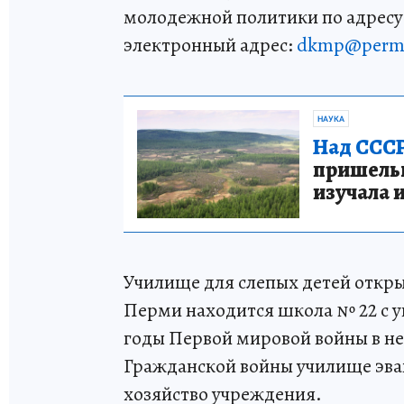
молодежной политики по адресу: 6
электронный адрес:
dkmp@perm.
НАУКА
Над СССР
пришельце
изучала 
Училище для слепых детей открыл
Перми находится школа № 22 с 
годы Первой мировой войны в не
Гражданской войны училище эвак
хозяйство учреждения.