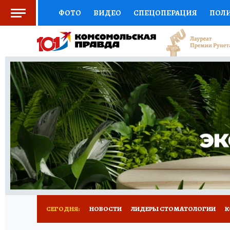
ФОТО
ВИДЕО
СПЕЦОПЕРАЦИЯ
ПОЛ
СОЦПОДДЕРЖКА
НАУКА
СПОРТ
КО
ВЫБОР ЭКСПЕРТОВ
ДОКТОР
ФИНАНС
КНИЖНАЯ ПОЛКА
ПРОГНОЗЫ НА СПОРТ
ПРЕСС-ЦЕНТР
НЕДВИЖИМОСТЬ
ТЕЛЕ
РАДИО КП
РЕКЛАМА
ТЕСТЫ
НОВОЕ 
СЕГОДНЯ:
НОВОСТИ
ЛИДЕРЫ СТОМАТОЛОГИИ
К