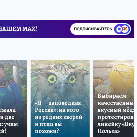
 НАШЕМ MAX!
ПОДПИСЫВАЙТЕСЬ
Выбираем
«Я — заповедная
качественный
лежала
Россия»: на кого
вкусный мёд:
и две
из редких зверей
протестирова
: учим
и птиц вы
линейку «Вкус
й!
похожи?
Польза»