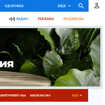
ЗДОРОВЬЕ
ЕЩЕ
ТЫ РОССИИ
РАДИО
РЕКЛАМА
ПОДПИСКА
КРЕТЫ
ПУТЕВОДИТЕЛЬ
 ЖЕЛЕЗА
ТУРИЗМ
Д ПОТРЕБИТЕЛЯ
ВСЕ О КП
АБИТУРИЕНТ-2026
НАШИ НА СВО
ЕЩЕ