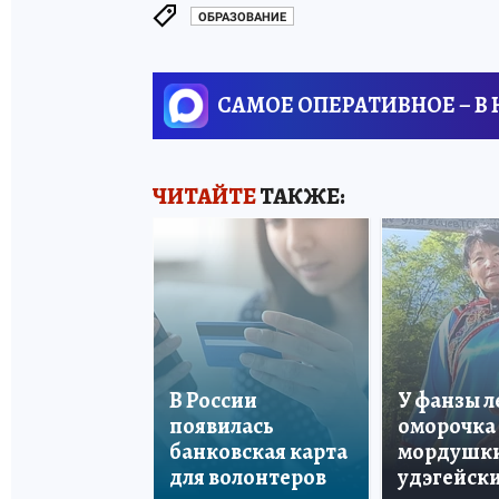
ОБРАЗОВАНИЕ
САМОЕ ОПЕРАТИВНОЕ – В
ЧИТАЙТЕ
ТАКЖЕ:
В России
У фанзы 
появилась
оморочка 
банковская карта
мордушки
для волонтеров
удэгейски