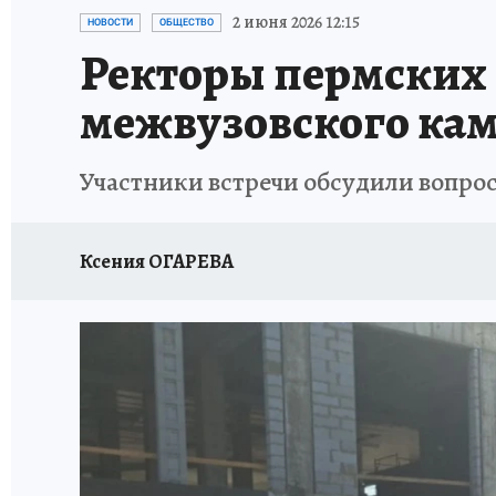
ВОЕНКОРЫ
УКРАИНА: СВОДКА
СПОРТ 
2 июня 2026 12:15
НОВОСТИ
ОБЩЕСТВО
Ректоры пермских 
СНЕГОПАД ВЕКА
НАСТОЯЩИЕ ЛЮДИ
О
межвузовского ка
КЛИНИКА ГОДА 2025
ПРОИСШЕСТВИЯ
Участники встречи обсудили вопро
ИСПЫТАНО НА СЕБЕ
КЛИНИКА ГОДА-2024
Ксения ОГАРЕВА