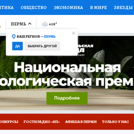
ИТИКА
ОБЩЕСТВО
ЭКОНОМИКА
В МИРЕ
ЗВЕЗДЫ
ЛУМНИСТЫ
ПРОИСШЕСТВИЯ
НАЦИОНАЛЬНЫЕ ПРОЕК
ПЕРМЬ
+19
°
ВАШ РЕГИОН —
ПЕРМЬ
Ы
ОТКРЫВАЕМ МИР
Я ЗНАЮ
СЕМЬЯ
ЖЕНСКИЕ СЕ
ДА
ВЫБРАТЬ ДРУГОЙ
ПРОМОКОДЫ
СЕРИАЛЫ
СПЕЦПРОЕКТЫ
ДЕФИЦИТ
ВИЗОР
КОЛЛЕКЦИИ
КОНКУРСЫ
РАБОТА У НАС
ГИ
НА САЙТЕ
ОНКУРСЫ
ГОСТИ РАДИО «КП»
АФИША В ПЕРМИ
ТОЛЬКО У НАС