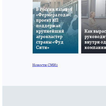
В России назовут
«Фермера года»:
проект КП
поддержал
крупнейший
Как вырас
агрокластер
руководи
страны «Фуд
внутри о
Сити»
компани
Новости СМИ2