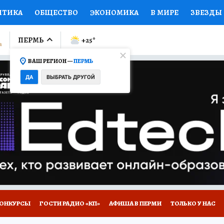
ИТИКА
ОБЩЕСТВО
ЭКОНОМИКА
В МИРЕ
ЗВЕЗДЫ
ЛУМНИСТЫ
ПРОИСШЕСТВИЯ
НАЦИОНАЛЬНЫЕ ПРОЕК
ПЕРМЬ
+25
°
ВАШ РЕГИОН —
ПЕРМЬ
Ы
ОТКРЫВАЕМ МИР
Я ЗНАЮ
СЕМЬЯ
ЖЕНСКИЕ СЕ
ДА
ВЫБРАТЬ ДРУГОЙ
ПРОМОКОДЫ
СЕРИАЛЫ
СПЕЦПРОЕКТЫ
ДЕФИЦИТ
ВИЗОР
КОЛЛЕКЦИИ
КОНКУРСЫ
РАБОТА У НАС
ГИ
НА САЙТЕ
ОНКУРСЫ
ГОСТИ РАДИО «КП»
АФИША В ПЕРМИ
ТОЛЬКО У НАС