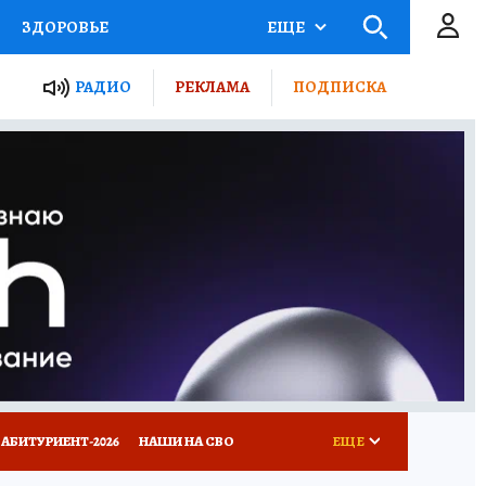
ЗДОРОВЬЕ
ЕЩЕ
ТЫ РОССИИ
РАДИО
РЕКЛАМА
ПОДПИСКА
КРЕТЫ
ПУТЕВОДИТЕЛЬ
 ЖЕЛЕЗА
ТУРИЗМ
Д ПОТРЕБИТЕЛЯ
ВСЕ О КП
АБИТУРИЕНТ-2026
НАШИ НА СВО
ЕЩЕ