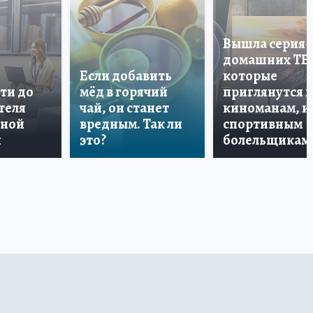
Вышла серия
домашних ТВ
Если добавить
которые
ти до
мёд в горячий
приглянутся 
теля
чай, он станет
киноманам, и
дной
вредным. Так ли
спортивным
и
это?
болельщикам