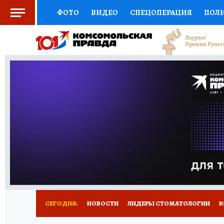
ФОТО
ВИДЕО
СПЕЦОПЕРАЦИЯ
ПОЛ
СОЦПОДДЕРЖКА
НАУКА
СПОРТ
КО
ВЫБОР ЭКСПЕРТОВ
ДОКТОР
ФИНАНС
КНИЖНАЯ ПОЛКА
ПРОГНОЗЫ НА СПОРТ
ПРЕСС-ЦЕНТР
НЕДВИЖИМОСТЬ
ТЕЛЕ
РАДИО КП
РЕКЛАМА
ТЕСТЫ
НОВОЕ 
СЕГОДНЯ:
НОВОСТИ
ЛИДЕРЫ СТОМАТОЛОГИИ
К