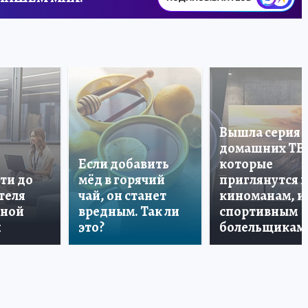
Вышла серия
домашних ТВ
Если добавить
которые
ти до
мёд в горячий
приглянутся 
теля
чай, он станет
киноманам, и
дной
вредным. Так ли
спортивным
и
это?
болельщикам