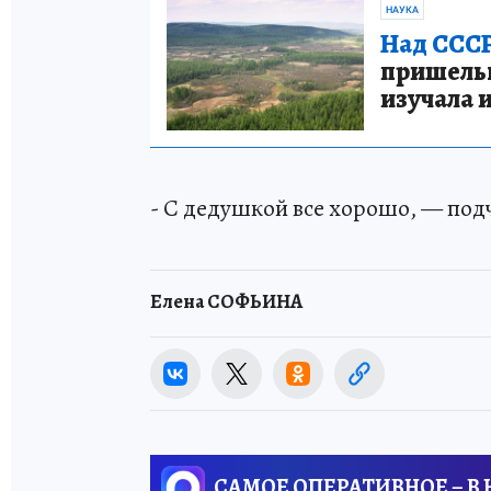
НАУКА
Над СССР
пришельце
изучала 
- С дедушкой все хорошо, — под
Елена СОФЬИНА
САМОЕ ОПЕРАТИВНОЕ – В