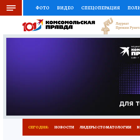
ФОТО
ВИДЕО
СПЕЦОПЕРАЦИЯ
ПОЛ
СОЦПОДДЕРЖКА
НАУКА
СПОРТ
КО
ВЫБОР ЭКСПЕРТОВ
ДОКТОР
ФИНАНС
КНИЖНАЯ ПОЛКА
ПРОГНОЗЫ НА СПОРТ
ПРЕСС-ЦЕНТР
НЕДВИЖИМОСТЬ
ТЕЛЕ
РАДИО КП
РЕКЛАМА
ТЕСТЫ
НОВОЕ 
СЕГОДНЯ:
НОВОСТИ
ЛИДЕРЫ СТОМАТОЛОГИИ
К