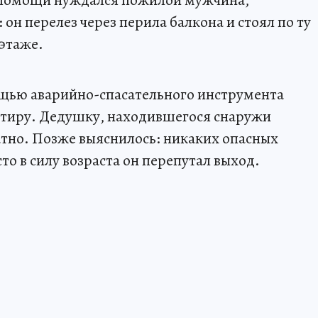
В помощи нуждался пожилой мужчина,
 он перелез через перила балкона и стоял по ту
этаже.
щью аварийно-спасательного инструмента
ртиру. Дедушку, находившегося снаружи
атно. Позже выяснилось: никаких опасных
то в силу возраста он перепутал выход.