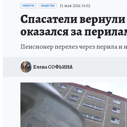
ВОЕНКОРЫ
УКРАИНА: СВОДКА
СПОРТ 
31 мая 2026 14:52
НОВОСТИ
ОБЩЕСТВО
Спасатели вернули
СНЕГОПАД ВЕКА
НАСТОЯЩИЕ ЛЮДИ
О
оказался за перила
КЛИНИКА ГОДА 2025
ПРОИСШЕСТВИЯ
Пенсионер перелез через перила и н
ИСПЫТАНО НА СЕБЕ
КЛИНИКА ГОДА-2024
Елена СОФЬИНА