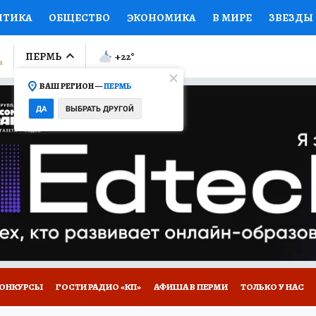
ИТИКА
ОБЩЕСТВО
ЭКОНОМИКА
В МИРЕ
ЗВЕЗДЫ
ЛУМНИСТЫ
ПРОИСШЕСТВИЯ
НАЦИОНАЛЬНЫЕ ПРОЕК
ПЕРМЬ
+22
°
ВАШ РЕГИОН —
ПЕРМЬ
Ы
ОТКРЫВАЕМ МИР
Я ЗНАЮ
СЕМЬЯ
ЖЕНСКИЕ СЕ
ДА
ВЫБРАТЬ ДРУГОЙ
ПРОМОКОДЫ
СЕРИАЛЫ
СПЕЦПРОЕКТЫ
ДЕФИЦИТ
ВИЗОР
КОЛЛЕКЦИИ
КОНКУРСЫ
РАБОТА У НАС
ГИ
НА САЙТЕ
ОНКУРСЫ
ГОСТИ РАДИО «КП»
АФИША В ПЕРМИ
ТОЛЬКО У НАС