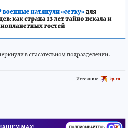
 военные натянули «сетку»
для
в: как страна 13 лет тайно искала и
инопланетных гостей
черкнули в спасательном подразделении.
Источник:
kp.ru
 НАШЕМ MAX!
ПОДПИСЫВАЙТЕСЬ