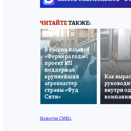
ЧИТАЙТЕ
ТАКЖЕ:
В России назовут
«Фермера года»:
проект КП
поддержал
крупнейший
Как вырас
агрокластер
руководи
страны «Фуд
внутри о
Сити»
компани
Новости СМИ2