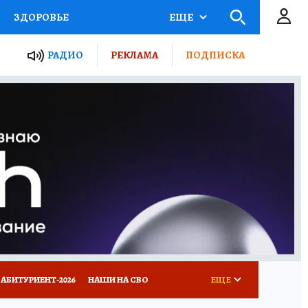
ЗДОРОВЬЕ
ЕЩЕ
ТЫ РОССИИ
РАДИО
РЕКЛАМА
ПОДПИСКА
КРЕТЫ
ПУТЕВОДИТЕЛЬ
 ЖЕЛЕЗА
ТУРИЗМ
Д ПОТРЕБИТЕЛЯ
ВСЕ О КП
АБИТУРИЕНТ-2026
НАШИ НА СВО
ЕЩЕ