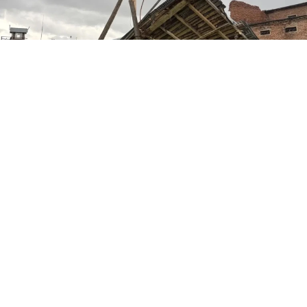
Фото: Россети Урал ВК
«Россети Урал» отчитались в своих соцсетях,
как идут восстановительные работы после
мощного урагана, пронесшегося по Пермскому
краю в конце рабочей недели. Энергетики уже
несколько суток работают в режиме нон-стоп,
ликвидируя последствия трех волн непогоды.
Для персонала организовано круглосуточное
дежурство и доставка горячих обедов прямо на
объекты.