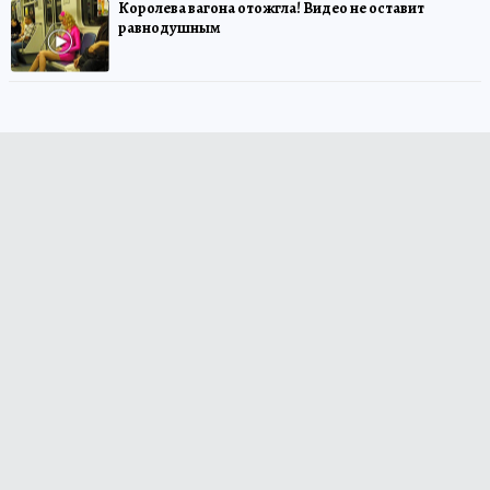
Королева вагона отожгла! Видео не оставит
равнодушным