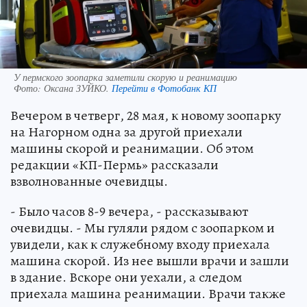
У пермского зоопарка заметили скорую и реанимацию
Фото:
Оксана ЗУЙКО.
Перейти в Фотобанк КП
Вечером в четверг, 28 мая, к новому зоопарку
на Нагорном одна за другой приехали
машины скорой и реанимации. Об этом
редакции «КП-Пермь» рассказали
взволнованные очевидцы.
- Было часов 8-9 вечера, - рассказывают
очевидцы. - Мы гуляли рядом с зоопарком и
увидели, как к служебному входу приехала
машина скорой. Из нее вышли врачи и зашли
в здание. Вскоре они уехали, а следом
приехала машина реанимации. Врачи также