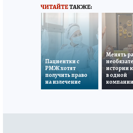
ЧИТАЙТЕ
ТАКЖЕ:
Менять р
Пациентки с
необязате
РМЖ хотят
истории 
получить право
в одной
на излечение
компани