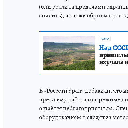
(они росли за пределами охранны
спилить), а также обрывы провод
НАУКА
Над СССР
пришельце
изучала 
В «Россети Урал» добавили, что 
прежнему работают в режиме по
остаётся неблагоприятным. Спец
оборудованием и следят за мете