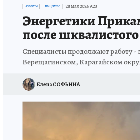
ВОЕНКОРЫ
УКРАИНА: СВОДКА
СПОРТ 
28 мая 2026 9:23
НОВОСТИ
ОБЩЕСТВО
Энергетики Прикам
СНЕГОПАД ВЕКА
НАСТОЯЩИЕ ЛЮДИ
О
после шквалистого
КЛИНИКА ГОДА 2025
ПРОИСШЕСТВИЯ
Специалисты продолжают работу - 
ИСПЫТАНО НА СЕБЕ
КЛИНИКА ГОДА-2024
Верещагинском, Карагайском окру
Елена СОФЬИНА