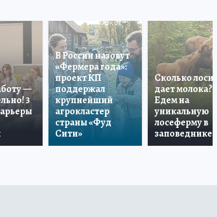
В России назовут
«Фермера года»:
проект КП
Сколько лоси
аботу —
поддержал
дает молока?
льно! 3
крупнейший
Едем на
карьеры
агрокластер
уникальную
страны «Фуд
лосеферму в
и
Сити»
заповеднике!