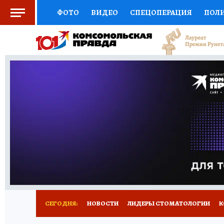
ФОТО
ВИДЕО
СПЕЦОПЕРАЦИЯ
ПОЛ
СОЦПОДДЕРЖКА
НАУКА
СПОРТ
КО
ВЫБОР ЭКСПЕРТОВ
ДОКТОР
ФИНАНС
КНИЖНАЯ ПОЛКА
ПРОГНОЗЫ НА СПОРТ
ПРЕСС-ЦЕНТР
НЕДВИЖИМОСТЬ
ТЕЛЕ
РАДИО КП
РЕКЛАМА
ТЕСТЫ
НОВОЕ 
СЕГОДНЯ:
НОВОСТИ
ЛИДЕРЫ СТОМАТОЛОГИИ
К