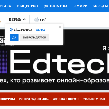
ИТИКА
ОБЩЕСТВО
ЭКОНОМИКА
В МИРЕ
ЗВЕЗДЫ
ЛУМНИСТЫ
ПРОИСШЕСТВИЯ
НАЦИОНАЛЬНЫЕ ПРОЕК
ПЕРМЬ
+15
°
ВАШ РЕГИОН —
ПЕРМЬ
Ы
ОТКРЫВАЕМ МИР
Я ЗНАЮ
СЕМЬЯ
ЖЕНСКИЕ СЕ
ДА
ВЫБРАТЬ ДРУГОЙ
ПРОМОКОДЫ
СЕРИАЛЫ
СПЕЦПРОЕКТЫ
ДЕФИЦИТ
ВИЗОР
КОЛЛЕКЦИИ
КОНКУРСЫ
РАБОТА У НАС
ГИ
НА САЙТЕ
ОНКУРСЫ
ГОСТИ РАДИО «КП»
АФИША В ПЕРМИ
ТОЛЬКО У НАС