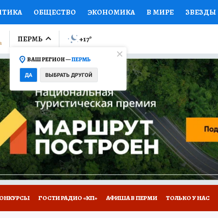
ИТИКА
ОБЩЕСТВО
ЭКОНОМИКА
В МИРЕ
ЗВЕЗДЫ
ЛУМНИСТЫ
ПРОИСШЕСТВИЯ
НАЦИОНАЛЬНЫЕ ПРОЕК
ПЕРМЬ
+17
°
ВАШ РЕГИОН —
ПЕРМЬ
Ы
ОТКРЫВАЕМ МИР
Я ЗНАЮ
СЕМЬЯ
ЖЕНСКИЕ СЕ
ДА
ВЫБРАТЬ ДРУГОЙ
ПРОМОКОДЫ
СЕРИАЛЫ
СПЕЦПРОЕКТЫ
ДЕФИЦИТ
ВИЗОР
КОЛЛЕКЦИИ
КОНКУРСЫ
РАБОТА У НАС
ГИ
НА САЙТЕ
ОНКУРСЫ
ГОСТИ РАДИО «КП»
АФИША В ПЕРМИ
ТОЛЬКО У НАС