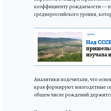
коэффициенту рождаемости — пок
среднероссийского уровня, котор
НАУКА
Над СССР
пришельце
изучала 
Аналитики подсчитали, что осно
края формируют многодетные се
общем числе рождений держится 