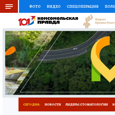
ФОТО
ВИДЕО
СПЕЦОПЕРАЦИЯ
ПОЛ
СОЦПОДДЕРЖКА
НАУКА
СПОРТ
КО
ВЫБОР ЭКСПЕРТОВ
ДОКТОР
ФИНАНС
КНИЖНАЯ ПОЛКА
ПРОГНОЗЫ НА СПОРТ
ПРЕСС-ЦЕНТР
НЕДВИЖИМОСТЬ
ТЕЛЕ
РАДИО КП
РЕКЛАМА
ТЕСТЫ
НОВОЕ 
СЕГОДНЯ:
НОВОСТИ
ЛИДЕРЫ СТОМАТОЛОГИИ
К