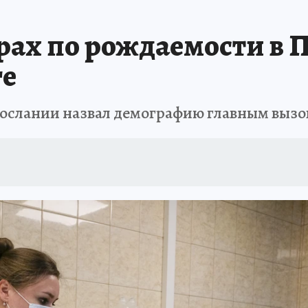
В ПЕРМИ
СПЕЦПРОЕКТЫ
В ГОРАХ В ПРИКАМЬЕ ПРОПАЛИ ТУРИСТЫ
рах по рождаемости в
ТДЫХ В РОССИИ
ЗАПОВЕДНАЯ РОССИЯ
ГЕРОИ В БЕЛЫХ ХАЛАТАХ
ге
НАСТОЯЩИЕ ЛЮДИ
ПРОПАЛИ 13 ТУРИСТОВ
ДЕНЬ ПОБЕДЫ В ПЕРМИ
послании назвал демографию главным выз