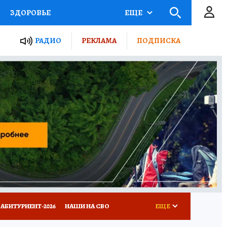
ЗДОРОВЬЕ
ЕЩЕ
ТЫ РОССИИ
РАДИО
РЕКЛАМА
ПОДПИСКА
КРЕТЫ
ПУТЕВОДИТЕЛЬ
 ЖЕЛЕЗА
ТУРИЗМ
Д ПОТРЕБИТЕЛЯ
ВСЕ О КП
АБИТУРИЕНТ-2026
НАШИ НА СВО
ЕЩЕ