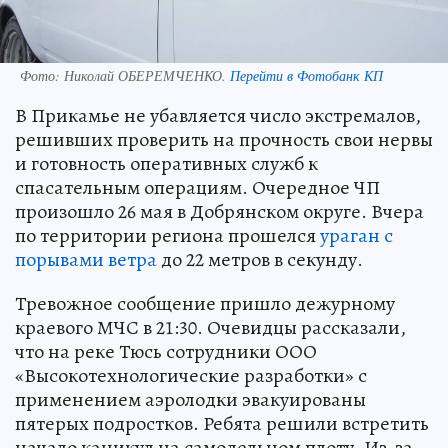
Фото:
Николай ОБЕРЕМЧЕНКО.
Перейти в Фотобанк КП
В Прикамье не убавляется число экстремалов,
решивших проверить на прочность свои нервы
и готовность оперативных служб к
спасательным операциям. Очередное ЧП
произошло 26 мая в Добрянском округе. Вчера
по территории региона прошелся
ураган с
порывами ветра
до 22 метров в секунду.
Тревожное сообщение пришло дежурному
краевого МЧС в 21:30. Очевидцы рассказали,
что на реке Тюсь сотрудники ООО
«Высокотехнологические разработки» с
применением аэролодки эвакуированы
пятерых подростков. Ребята решили встретить
начало каникул на самодельном плоту. Из-за