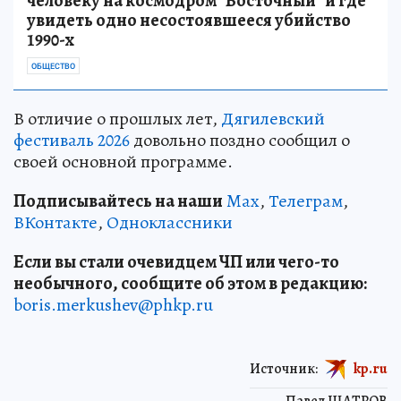
человеку на космодром "Восточный" и где
увидеть одно несостоявшееся убийство
1990-х
ОБЩЕСТВО
В отличие о прошлых лет,
Дягилевский
фестиваль 2026
довольно поздно сообщил о
своей основной программе.
Подписывайтесь на наши
Max
,
Телеграм
,
ВКонтакте
,
Одноклассники
Если вы стали очевидцем ЧП или чего-то
необычного, сообщите об этом в редакцию:
boris.merkushev@phkp.ru
Источник:
kp.ru