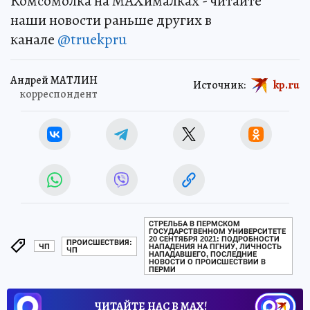
Комсомолка на MAXималках - читайте
наши новости раньше других в
канале
@truekpru
Андрей МАТЛИН
Источник:
kp.ru
корреспондент
СТРЕЛЬБА В ПЕРМСКОМ
ГОСУДАРСТВЕННОМ УНИВЕРСИТЕТЕ
20 СЕНТЯБРЯ 2021: ПОДРОБНОСТИ
ПРОИСШЕСТВИЯ:
ЧП
НАПАДЕНИЯ НА ПГНИУ, ЛИЧНОСТЬ
ЧП
НАПАДАВШЕГО, ПОСЛЕДНИЕ
НОВОСТИ О ПРОИСШЕСТВИИ В
ПЕРМИ
ЧИТАЙТЕ НАС В МАХ!