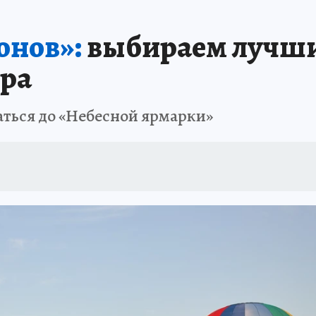
В ПЕРМИ
СПЕЦПРОЕКТЫ
В ГОРАХ В ПРИКАМЬЕ ПРОПАЛИ ТУРИСТЫ
онов»:
выбираем лучши
ТДЫХ В РОССИИ
ЗАПОВЕДНАЯ РОССИЯ
ГЕРОИ В БЕЛЫХ ХАЛАТАХ
ура
НАСТОЯЩИЕ ЛЮДИ
ПРОПАЛИ 13 ТУРИСТОВ
ДЕНЬ ПОБЕДЫ В ПЕРМИ
аться до «Небесной ярмарки»