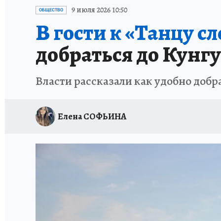
ВОЕНКОРЫ
УКРАИНА: СВОДКА
СПОРТ 
9 июля 2026 10:50
ОБЩЕСТВО
В гости к «Танцу сл
СНЕГОПАД ВЕКА
НАСТОЯЩИЕ ЛЮДИ
О
добраться до Кунг
КЛИНИКА ГОДА 2025
ПРОИСШЕСТВИЯ
Власти рассказали как удобно добр
ИСПЫТАНО НА СЕБЕ
КЛИНИКА ГОДА-2024
Елена СОФЬИНА