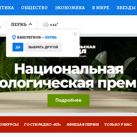
ИТИКА
ОБЩЕСТВО
ЭКОНОМИКА
В МИРЕ
ЗВЕЗДЫ
ЛУМНИСТЫ
ПРОИСШЕСТВИЯ
НАЦИОНАЛЬНЫЕ ПРОЕК
ПЕРМЬ
+22
°
ВАШ РЕГИОН —
ПЕРМЬ
Ы
ОТКРЫВАЕМ МИР
Я ЗНАЮ
СЕМЬЯ
ЖЕНСКИЕ СЕ
ДА
ВЫБРАТЬ ДРУГОЙ
ПРОМОКОДЫ
СЕРИАЛЫ
СПЕЦПРОЕКТЫ
ДЕФИЦИТ
ВИЗОР
КОЛЛЕКЦИИ
КОНКУРСЫ
РАБОТА У НАС
ГИ
НА САЙТЕ
ОНКУРСЫ
ГОСТИ РАДИО «КП»
АФИША В ПЕРМИ
ТОЛЬКО У НАС