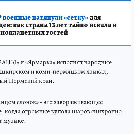
 военные натянули «сетку»
для
в: как страна 13 лет тайно искала и
инопланетных гостей
АНЫ» и «Ярмарка» исполнят народные
башкирском и коми-пермяцком языках,
ый Пермский край.
нцем слонов» - это завораживающее
е, когда огромные купола шаров синхронно
т музыке.