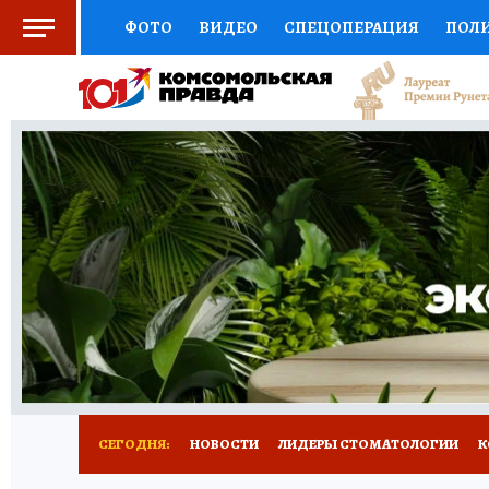
ФОТО
ВИДЕО
СПЕЦОПЕРАЦИЯ
ПОЛ
СОЦПОДДЕРЖКА
НАУКА
СПОРТ
КО
ВЫБОР ЭКСПЕРТОВ
ДОКТОР
ФИНАНС
КНИЖНАЯ ПОЛКА
ПРОГНОЗЫ НА СПОРТ
ПРЕСС-ЦЕНТР
НЕДВИЖИМОСТЬ
ТЕЛЕ
РАДИО КП
РЕКЛАМА
ТЕСТЫ
НОВОЕ 
СЕГОДНЯ:
НОВОСТИ
ЛИДЕРЫ СТОМАТОЛОГИИ
К