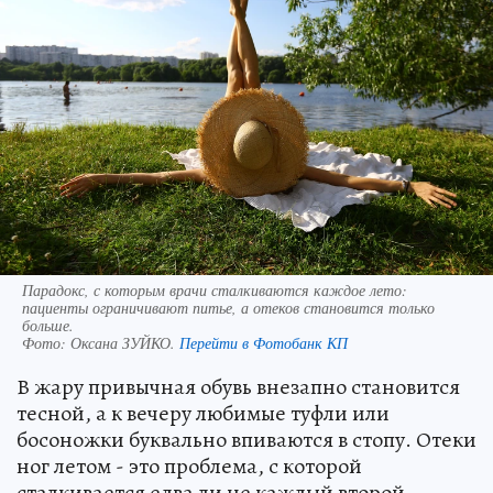
Парадокс, с которым врачи сталкиваются каждое лето:
пациенты ограничивают питье, а отеков становится только
больше.
Фото:
Оксана ЗУЙКО.
Перейти в Фотобанк КП
В жару привычная обувь внезапно становится
тесной, а к вечеру любимые туфли или
босоножки буквально впиваются в стопу. Отеки
ног летом - это проблема, с которой
сталкивается едва ли не каждый второй