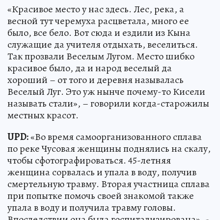
«Красивое место у нас здесь. Лес, река, а
весной тут черемуха расцветала, много ее
было, все бело. Вот сюда и ездили из Кына
служащие да учителя отдыхать, веселиться.
Так прозвали Веселым Лугом. Место шибко
красивое было, да и народ веселый да
хороший – от того и деревня называлась
Веселый Луг. Это уж нынче почему-то Кисели
называть стали», – говорили когда-старожилы
местных красот.
UPD:
«Во время самоорганизованного сплава
по реке Чусовая женщины поднялись на скалу,
чтобы сфотографироваться. 45-летняя
женщина сорвалась и упала в воду, получив
смертельную травму. Вторая участница сплава
при попытке помочь своей знакомой также
упала в воду и получила травму головы.
Впоследствии она была госпитализирована», -