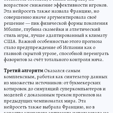
возрастное снижение эффективности игроков.
Эта нейросеть также назвала Францию, но
совершенно иначе аргументировала своё
решение — пик физической формы поколения
Мбаппе, глубина скамейки и атлетический
стиль игры, лучше адаптированный к климату
США. Важной особенностью этого прогноза
стало предупреждение об Испании как о
главной скрытой угрозе, способной переиграть
фаворитов за счёт тотального контроля мяча.
Третий алгоритм
Оказался самым
комплексным, работая как синтезатор данных
из множества источников: от букмекерских
котировок до симуляций суперкомпьютеров и
моделей с доказанным треком прогнозов на
предыдущих чемпионатах мира. Эта
нейросеть также выбрала Францию, но в
качестве ключевого аргумента использовала не