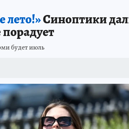
В ПЕРМИ
СПЕЦПРОЕКТЫ
В ГОРАХ В ПРИКАМЬЕ ПРОПАЛИ ТУРИСТЫ
е лето!»
Синоптики дал
ТДЫХ В РОССИИ
ЗАПОВЕДНАЯ РОССИЯ
ГЕРОИ В БЕЛЫХ ХАЛАТАХ
е порадует
НАСТОЯЩИЕ ЛЮДИ
ПРОПАЛИ 13 ТУРИСТОВ
ДЕНЬ ПОБЕДЫ В ПЕРМИ
рми будет июль