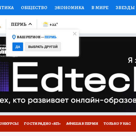
ИТИКА
ОБЩЕСТВО
ЭКОНОМИКА
В МИРЕ
ЗВЕЗДЫ
ЛУМНИСТЫ
ПРОИСШЕСТВИЯ
НАЦИОНАЛЬНЫЕ ПРОЕК
ПЕРМЬ
+22
°
ВАШ РЕГИОН —
ПЕРМЬ
Ы
ОТКРЫВАЕМ МИР
Я ЗНАЮ
СЕМЬЯ
ЖЕНСКИЕ СЕ
ДА
ВЫБРАТЬ ДРУГОЙ
ПРОМОКОДЫ
СЕРИАЛЫ
СПЕЦПРОЕКТЫ
ДЕФИЦИТ
ВИЗОР
КОЛЛЕКЦИИ
КОНКУРСЫ
РАБОТА У НАС
ГИ
НА САЙТЕ
ОНКУРСЫ
ГОСТИ РАДИО «КП»
АФИША В ПЕРМИ
ТОЛЬКО У НАС