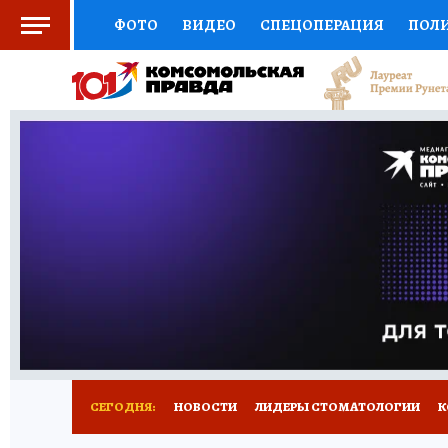
ФОТО
ВИДЕО
СПЕЦОПЕРАЦИЯ
ПОЛ
СОЦПОДДЕРЖКА
НАУКА
СПОРТ
КО
ВЫБОР ЭКСПЕРТОВ
ДОКТОР
ФИНАНС
КНИЖНАЯ ПОЛКА
ПРОГНОЗЫ НА СПОРТ
ПРЕСС-ЦЕНТР
НЕДВИЖИМОСТЬ
ТЕЛЕ
РАДИО КП
РЕКЛАМА
ТЕСТЫ
НОВОЕ 
СЕГОДНЯ:
НОВОСТИ
ЛИДЕРЫ СТОМАТОЛОГИИ
К