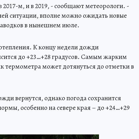
 в 2017-м, и в 2019, - сообщают метеорологи. -
ней ситуации, вполне можно ожидать новые
паводков в нынешнем июле.
потепления. К концу недели дожди
ысится до +23…+28 градусов. Самым жарким
бик термометра может дотянуться до отметки в
ожди вернутся, однако погода сохранится
ормы, особенно на севере края – до +24…+29