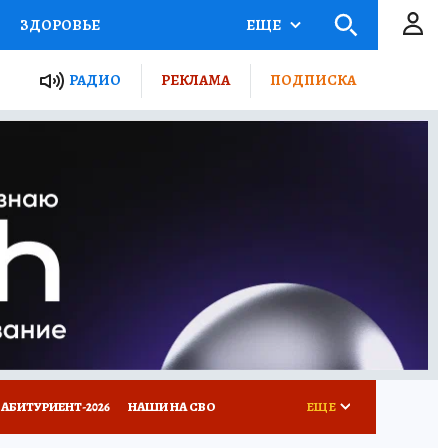
ЗДОРОВЬЕ
ЕЩЕ
ТЫ РОССИИ
РАДИО
РЕКЛАМА
ПОДПИСКА
КРЕТЫ
ПУТЕВОДИТЕЛЬ
 ЖЕЛЕЗА
ТУРИЗМ
Д ПОТРЕБИТЕЛЯ
ВСЕ О КП
АБИТУРИЕНТ-2026
НАШИ НА СВО
ЕЩЕ