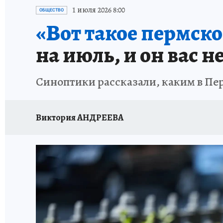
ВОЕНКОРЫ
УКРАИНА: СВОДКА
СПОРТ 
1 июля 2026 8:00
ОБЩЕСТВО
«Вот такое пермско
СНЕГОПАД ВЕКА
НАСТОЯЩИЕ ЛЮДИ
О
на июль, и он вас н
КЛИНИКА ГОДА 2025
ПРОИСШЕСТВИЯ
Синоптики рассказали, каким в Пе
ИСПЫТАНО НА СЕБЕ
КЛИНИКА ГОДА-2024
Виктория АНДРЕЕВА