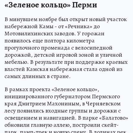
«Зеленое кольцо» Перми
В минувшем ноябре был открыт новый участок
набережной Камы - от «Речника» до
Мотовилихинских заводов. У горожан
появилось еще полтора километра
прогулочного променада с велосипедной
дорожкой, детской игровой зоной и уличной
мебелью. В результате при поддержке краевых
властей Камская набережная стала одной из
самых длинных в стране.
В рамках проекта «Зеленое кольцо»,
инициированного губернатором Пермского
края Дмитрием Махониным, в Черняевском
лесу появились входные группы и дорожки с
освещением и навигацией. В парке «Балатово»
обновили главную аллею, построили скейт-
парк, памп-трек и новую сцену. В долинах рек