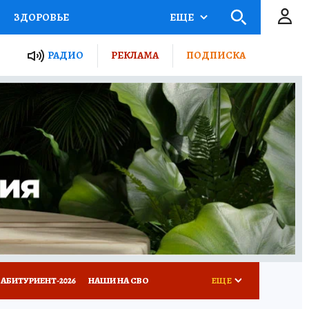
ЗДОРОВЬЕ
ЕЩЕ
ТЫ РОССИИ
РАДИО
РЕКЛАМА
ПОДПИСКА
КРЕТЫ
ПУТЕВОДИТЕЛЬ
 ЖЕЛЕЗА
ТУРИЗМ
Д ПОТРЕБИТЕЛЯ
ВСЕ О КП
АБИТУРИЕНТ-2026
НАШИ НА СВО
ЕЩЕ