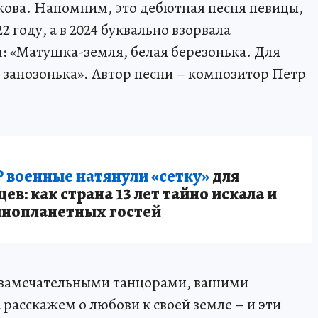
кова. Напомним, это дебютная песня певицы,
2 году, а в 2024 буквально взорвала
: «Матушка-земля, белая березонька. Для
– занозонька». Автор песни – композитор Петр
 военные натянули «сетку»
для
в: как страна 13 лет тайно искала и
инопланетных гостей
с замечательными танцорами, вашими
расскажем о любови к своей земле – и эти