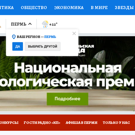
ИТИКА
ОБЩЕСТВО
ЭКОНОМИКА
В МИРЕ
ЗВЕЗДЫ
ЛУМНИСТЫ
ПРОИСШЕСТВИЯ
НАЦИОНАЛЬНЫЕ ПРОЕК
ПЕРМЬ
+22
°
ВАШ РЕГИОН —
ПЕРМЬ
Ы
ОТКРЫВАЕМ МИР
Я ЗНАЮ
СЕМЬЯ
ЖЕНСКИЕ СЕ
ДА
ВЫБРАТЬ ДРУГОЙ
ПРОМОКОДЫ
СЕРИАЛЫ
СПЕЦПРОЕКТЫ
ДЕФИЦИТ
ВИЗОР
КОЛЛЕКЦИИ
КОНКУРСЫ
РАБОТА У НАС
ГИ
НА САЙТЕ
ОНКУРСЫ
ГОСТИ РАДИО «КП»
АФИША В ПЕРМИ
ТОЛЬКО У НАС