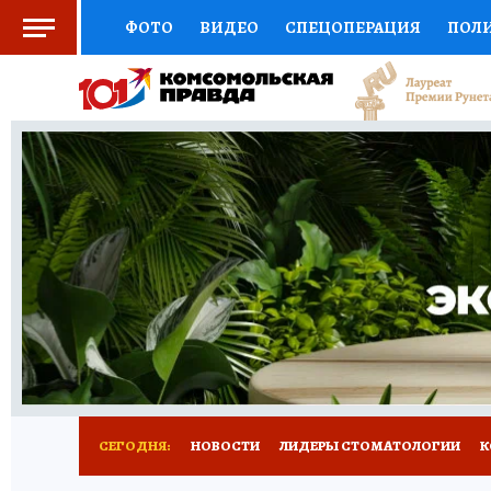
ФОТО
ВИДЕО
СПЕЦОПЕРАЦИЯ
ПОЛ
СОЦПОДДЕРЖКА
НАУКА
СПОРТ
КО
ВЫБОР ЭКСПЕРТОВ
ДОКТОР
ФИНАНС
КНИЖНАЯ ПОЛКА
ПРОГНОЗЫ НА СПОРТ
ПРЕСС-ЦЕНТР
НЕДВИЖИМОСТЬ
ТЕЛЕ
РАДИО КП
РЕКЛАМА
ТЕСТЫ
НОВОЕ 
СЕГОДНЯ:
НОВОСТИ
ЛИДЕРЫ СТОМАТОЛОГИИ
К