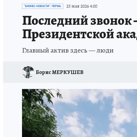
ВОЕНКОРЫ
УКРАИНА: СВОДКА
СПОРТ 
25 мая 2026 4:00
"БИЗНЕС-НОВОСТИ": ПЕРМЬ
Последний звонок 
СНЕГОПАД ВЕКА
НАСТОЯЩИЕ ЛЮДИ
О
Президентской ак
КЛИНИКА ГОДА 2025
ПРОИСШЕСТВИЯ
Главный актив здесь — люди
ИСПЫТАНО НА СЕБЕ
КЛИНИКА ГОДА-2024
Борис МЕРКУШЕВ