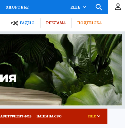
ЗДОРОВЬЕ
ЕЩЕ
ТЫ РОССИИ
РАДИО
РЕКЛАМА
ПОДПИСКА
КРЕТЫ
ПУТЕВОДИТЕЛЬ
 ЖЕЛЕЗА
ТУРИЗМ
Д ПОТРЕБИТЕЛЯ
ВСЕ О КП
АБИТУРИЕНТ-2026
НАШИ НА СВО
ЕЩЕ