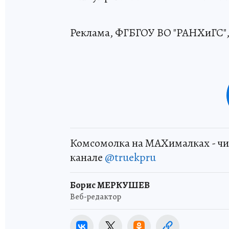
Реклама, ФГБГОУ ВО "РАНХиГС",
Комсомолка на MAXималках - чи
канале
@truekpru
Борис МЕРКУШЕВ
Веб-редактор